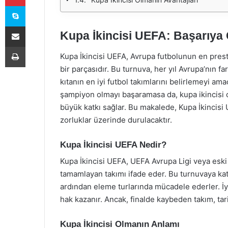
Skype
E-Posta ile paylaş
Kupa İkincisi UEFA: Başarıya 
Yazdır
Kupa İkincisi UEFA, Avrupa futbolunun en presti
bir parçasıdır. Bu turnuva, her yıl Avrupa’nın far
kıtanın en iyi futbol takımlarını belirlemeyi am
şampiyon olmayı başaramasa da, kupa ikincisi ola
büyük katkı sağlar. Bu makalede, Kupa İkincisi 
zorluklar üzerinde durulacaktır.
Kupa İkincisi UEFA Nedir?
Kupa İkincisi UEFA, UEFA Avrupa Ligi veya eski 
tamamlayan takımı ifade eder. Bu turnuvaya ka
ardından eleme turlarında mücadele ederler. İy
hak kazanır. Ancak, finalde kaybeden takım, tarih
Kupa İkincisi Olmanın Anlamı