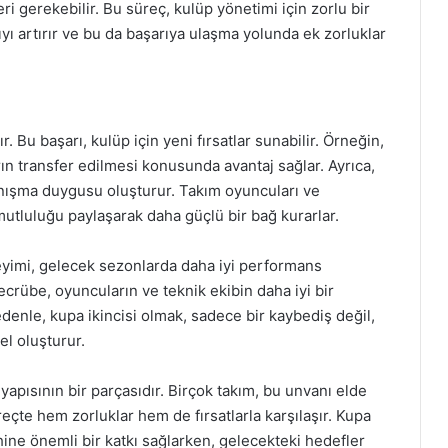
eri gerekebilir. Bu süreç, kulüp yönetimi için zorlu bir
yı artırır ve bu da başarıya ulaşma yolunda ek zorluklar
r. Bu başarı, kulüp için yeni fırsatlar sunabilir. Örneğin,
rın transfer edilmesi konusunda avantaj sağlar. Ayrıca,
ayanışma duygusu oluşturur. Takım oyuncuları ve
 mutluluğu paylaşarak daha güçlü bir bağ kurarlar.
neyimi, gelecek sezonlarda daha iyi performans
tecrübe, oyuncuların ve teknik ekibin daha iyi bir
enle, kupa ikincisi olmak, sadece bir kaybediş değil,
el oluşturur.
apısının bir parçasıdır. Birçok takım, bu unvanı elde
çte hem zorluklar hem de fırsatlarla karşılaşır. Kupa
rihine önemli bir katkı sağlarken, gelecekteki hedefler