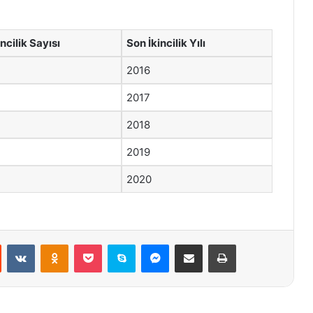
incilik Sayısı
Son İkincilik Yılı
2016
2017
2018
2019
2020
st
Reddit
VKontakte
Odnoklassniki
Pocket
Skype
Messenger
E-Posta ile paylaş
Yazdır