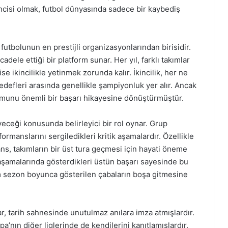
kincisi olmak, futbol dünyasında sadece bir kaybediş
futbolunun en prestijli organizasyonlarından birisidir.
dele ettiği bir platform sunar. Her yıl, farklı takımlar
e ikincilikle yetinmek zorunda kalır. İkincilik, her ne
hedefleri arasında genellikle şampiyonluk yer alır. Ancak
rumunu önemli bir başarı hikayesine dönüştürmüştür.
eyeceği konusunda belirleyici bir rol oynar. Grup
formanslarını sergiledikleri kritik aşamalardır. Özellikle
ns, takımların bir üst tura geçmesi için hayati öneme
 aşamalarında gösterdikleri üstün başarı sayesinde bu
üm sezon boyunca gösterilen çabaların boşa gitmesine
ar, tarih sahnesinde unutulmaz anılara imza atmışlardır.
a’nın diğer liglerinde de kendilerini kanıtlamışlardır.