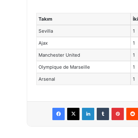
Takım
İk
Sevilla
1
Ajax
1
Manchester United
1
Olympique de Marseille
1
Arsenal
1
Facebook
X
LinkedIn
Tumblr
Pintere