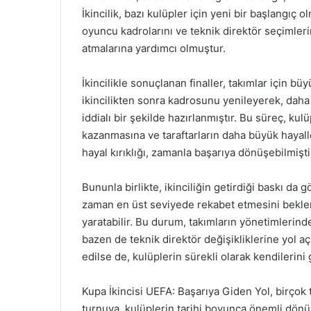
İkincilik, bazı kulüpler için yeni bir başlangıç 
oyuncu kadrolarını ve teknik direktör seçimlerin
atmalarına yardımcı olmuştur.
İkincilikle sonuçlanan finaller, takımlar için bü
ikincilikten sonra kadrosunu yenileyerek, daha
iddialı bir şekilde hazırlanmıştır. Bu süreç, ku
kazanmasına ve taraftarların daha büyük hayall
hayal kırıklığı, zamanla başarıya dönüşebilmişti
Bununla birlikte, ikinciliğin getirdiği baskı da g
zaman en üst seviyede rekabet etmesini bekler
yaratabilir. Bu durum, takımların yönetimlerinde
bazen de teknik direktör değişikliklerine yol aça
edilse de, kulüplerin sürekli olarak kendilerini
Kupa İkincisi UEFA: Başarıya Giden Yol, birçok t
turnuva, kulüplerin tarihi boyunca önemli dönü