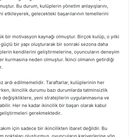
olmuştur. Bu durum, kulüplerin yönetim anlayışlarını,
i etkileyerek, gelecekteki başarılarının temellerini
yük bir motivasyon kaynağı olmuştur. Birçok kulüp, o yılki
 güçlü bir yapı oluşturarak bir sonraki sezona daha
lüplerin kendilerini geliştirmelerine, oyuncuların deneyim
er kurmasına neden olmuştur. İkinci olmanın getirdiği
r.
öz ardı edilmemelidir. Taraftarlar, kulüplerinin her
ken, ikincilik durumu bazı durumlarda tatminsizlik
 değişikliklere, yeni stratejilerin uygulanmasına ve
bilir. Her ne kadar ikincilik bir başarı olarak kabul
 geliştirmeleri gerekmektedir.
akım için sadece bir ikincilikten ibaret değildir. Bu
m noktaları oluşturmuş, oyuncuların kariyerlerine yön