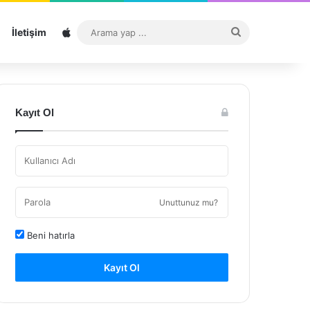
Sitemap
Arama
İletişim
yap
...
Kayıt Ol
Unuttunuz mu?
Beni hatırla
Kayıt Ol