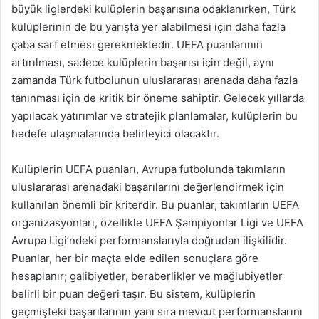
büyük liglerdeki kulüplerin başarısına odaklanırken, Türk
kulüplerinin de bu yarışta yer alabilmesi için daha fazla
çaba sarf etmesi gerekmektedir. UEFA puanlarının
artırılması, sadece kulüplerin başarısı için değil, aynı
zamanda Türk futbolunun uluslararası arenada daha fazla
tanınması için de kritik bir öneme sahiptir. Gelecek yıllarda
yapılacak yatırımlar ve stratejik planlamalar, kulüplerin bu
hedefe ulaşmalarında belirleyici olacaktır.
Kulüplerin UEFA puanları, Avrupa futbolunda takımların
uluslararası arenadaki başarılarını değerlendirmek için
kullanılan önemli bir kriterdir. Bu puanlar, takımların UEFA
organizasyonları, özellikle UEFA Şampiyonlar Ligi ve UEFA
Avrupa Ligi’ndeki performanslarıyla doğrudan ilişkilidir.
Puanlar, her bir maçta elde edilen sonuçlara göre
hesaplanır; galibiyetler, beraberlikler ve mağlubiyetler
belirli bir puan değeri taşır. Bu sistem, kulüplerin
geçmişteki başarılarının yanı sıra mevcut performanslarını