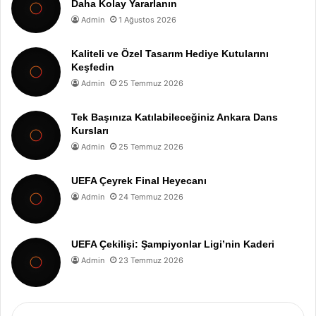
Daha Kolay Yararlanın
Admin
1 Ağustos 2026
Kaliteli ve Özel Tasarım Hediye Kutularını
Keşfedin
Admin
25 Temmuz 2026
Tek Başınıza Katılabileceğiniz Ankara Dans
Kursları
Admin
25 Temmuz 2026
UEFA Çeyrek Final Heyecanı
Admin
24 Temmuz 2026
UEFA Çekilişi: Şampiyonlar Ligi’nin Kaderi
Admin
23 Temmuz 2026