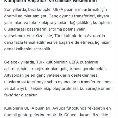
Kulüplerin Başarıları ve Gelecek Beklentileri
Son yıllarda, bazı kulüpler UEFA puanlarını artırmak için
önemli adımlar atmıştır. Genç oyuncu transferleri, altyapı
yatırımları ve teknik ekipte yapılan değişiklikler, kulüplerin
uluslararası başarılarını artırma potansiyelini
yükseltmektedir. Özellikle, Türk kulüplerinin Avrupa’da
daha fazla temsil edilmesi ve başarı elde etmesi, ligimizin
genel kalitesini artırabilir.
Gelecek yıllarda, Türk kulüplerinin UEFA puanlarını
artırmak için stratejik bir plan geliştirmesi gerekecektir.
Altyapıdan gelen genç yeteneklerin desteklenmesi,
uluslararası tecrübeye sahip oyuncuların transfer edilmesi
ve daha iyi bir teknik ekip oluşturulması, bu süreçte önemli
faktörler olacaktır.
Kulüplerin UEFA puanları, Avrupa futbolunda rekabetin en
önemli göstergelerinden biridir. Güncel durum, özellikle