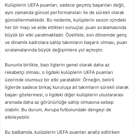
Kulüplerin UEFA puanları, sadece geçmiş başarıları değil,
aynı zamanda güncel performansları ile de sürekli olarak
güncellenmektedir. Bu nedenle, kulüplerin sezon içindeki
her bir maçı ve elde ettikleri sonuçlar, puan sıralamasında
büyük bir etki yaratmaktadır. Özellikle, son dönemde genç
ve dinamik kadrolara sahip takımların başarılı olması, puan
sıralamalarında büyük değişimlere yol açmıştır.
Bununla birlikte, bazı liglerin genel olarak daha az
rekabetçi olması, o ligdeki kulüplerin UEFA puanları
üzerinde olumsuz bir etki yaratabilir. Örneğin, belirli
liglerde sadece birkaç kuruluşa ait takımların sürekli olarak
başarı göstermesi, o ligdeki diğer kulüplerin uluslararası
arenada daha az görünürlüğe sahip olmasına sebep
olabilir. Bu durum, Avrupa futbolundaki dengeyi de
etkileyebilir.
Bu bağlamda, kulüplerin UEFA puanları analiz edilirken