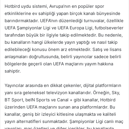
Hotbird uydu sistemi, Avrupa’nın en popüler spor
etkinliklerine ev sahipliği yapan birçok kanalı bünyesinde
barındırmaktadır. UEFA’nın düzenlediği turnuvalar, özellikle
UEFA Şampiyonlar Ligi ve UEFA Europa Ligi, futbolseverler
tarafından büyük bir ilgiyle takip edilmektedir. Bu nedenle,
bu kanalların hangi ülkelerde yayın yaptığı ve nasıl takip
edilebileceği konusu önem arz etmektedir. Satış ve lisans
anlaşmaları doğrultusunda, belirli yayıncılar sadece belirli
bölgelerde geçerli olan UEFA maçlarını yayım hakkına
sahiptir.
Yayıncılar arasında en dikkat çekenler, dijital platformların
yanı sıra geleneksel televizyon kanallarıdır. Örneğin, Sky,
BT Sport, beIN Sports ve Canal + gibi kanallar, Hotbird
üzerinden UEFA maçlarını sunan ana platformlardır. Bu
kanallar, geniş bir izleyici kitlesine ulaşmakta ve kaliteli
yayın alternatifleri sunmaktadır. Şampiyonlar Ligi canlı maç
yayınları, maç özetleri ve diğer içerikler, bu kanallarda