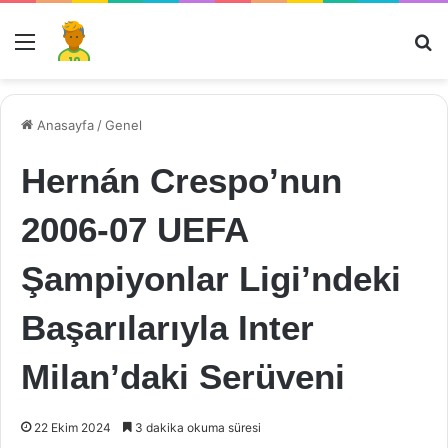
Menü
Ar
Anasayfa
/
Genel
Hernán Crespo’nun
2006-07 UEFA
Şampiyonlar Ligi’ndeki
Başarılarıyla Inter
Milan’daki Serüveni
22 Ekim 2024
3 dakika okuma süresi