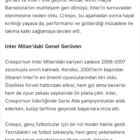
Barcelona’nın muhteşem geri dönüşü, Inter’in turnuvadan
elenmesine neden oldu. Crespo, bu aşamadan sonra hayal
kırıklığı yaşasa da, performansı ve gösterdiği mücadele ile
takıma katkı sağlamaya devam etti.
Inter Milan’daki Genel Serüven
Crespo’nun Inter Milan’daki kariyeri sadece 2006-2007
sezonuyla sınırlı kalmadı. Kendisi, 2000’lerin başından
itibaren Inter’in en önemli oyuncularından biri oldu.
Özellikle forvet hattındaki etkisi, hem gol atma becerisi
hem de oyun zekası sayesinde ön plana çıktı. Inter,
Crespo’nun liderliğinde Serie A’da şampiyonluklar elde
ederken, kulüp tarihine geçecek başarılara imza attı.
Crespo, genç futbolcular için bir rol model haline geldi.
Tecrübeleri ve futbol zekasıyla, hem genç yeteneklere
hem de takım arkadaşlarına ilham verdi. Inter’in o