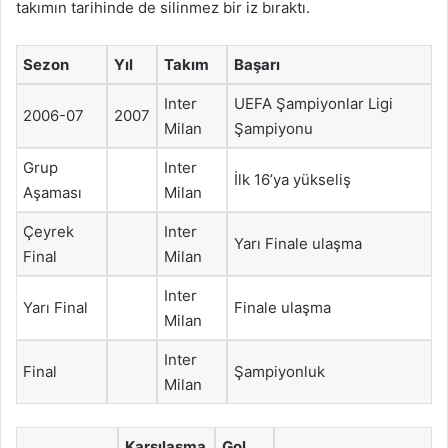
takımın tarihinde de silinmez bir iz bıraktı.
Sezon
Yıl
Takım
Başarı
Inter
UEFA Şampiyonlar Ligi
2006-07
2007
Milan
Şampiyonu
Grup
Inter
İlk 16’ya yükseliş
Aşaması
Milan
Çeyrek
Inter
Yarı Finale ulaşma
Final
Milan
Inter
Yarı Final
Finale ulaşma
Milan
Inter
Final
Şampiyonluk
Milan
Karşılaşma
Gol