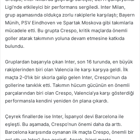
Ligi’nde etkileyici bir performans sergiledi. Inter Milan,
grup aşamasında oldukça zorlu rakiplerle karşılaştı; Bayern
Münih, PSV Eindhoven ve Spartak Moskova gibi takımlarla
mücadele etti. Bu grupta Crespo, kritik maçlarda önemli
goller atarak takımının yoluna devam etmesine katkıda
bulundu.
Gruplardan başarıyla çıkan Inter, son 16 turunda, en büyük
rakiplerinden biri olan Valencia ile karşı karşıya geldi. İlk
maçta 2-0’lık bir skorla galip gelen Inter, Crespo’nun da
gollerine tanıklık etti. Takımın hücum gücünün en önemli
parçalarından biri olan Crespo, Valencia’ya karşı gösterdiği
performansla kendini yeniden ön plana çıkardı.
Çeyrek finallerde ise Inter, İspanyol devi Barcelona ile
eşleşti. Bu aşamada, Crespo’nun önemi daha da arttı.
Barcelona karşısında oynanan ilk maçta Crespo, önemli bir
gol attı ve Inter’i öne geçirdi. Ancak, ikinci maçta