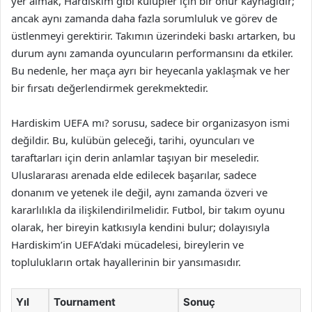
yer almak, Hardiskim gibi kulüpler için bir onur kaynağıdır;
ancak aynı zamanda daha fazla sorumluluk ve görev de
üstlenmeyi gerektirir. Takımın üzerindeki baskı artarken, bu
durum aynı zamanda oyuncuların performansını da etkiler.
Bu nedenle, her maça ayrı bir heyecanla yaklaşmak ve her
bir fırsatı değerlendirmek gerekmektedir.
Hardiskim UEFA mı? sorusu, sadece bir organizasyon ismi
değildir. Bu, kulübün geleceği, tarihi, oyuncuları ve
taraftarları için derin anlamlar taşıyan bir meseledir.
Uluslararası arenada elde edilecek başarılar, sadece
donanım ve yetenek ile değil, aynı zamanda özveri ve
kararlılıkla da ilişkilendirilmelidir. Futbol, bir takım oyunu
olarak, her bireyin katkısıyla kendini bulur; dolayısıyla
Hardiskim’in UEFA’daki mücadelesi, bireylerin ve
toplulukların ortak hayallerinin bir yansımasıdır.
Yıl
Tournament
Sonuç