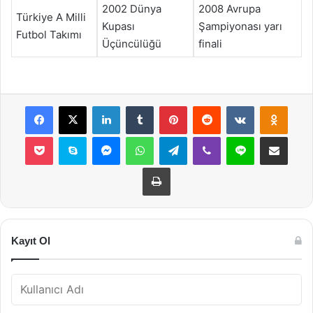
2002 Dünya
2008 Avrupa
Türkiye A Milli
Kupası
Şampiyonası yarı
Futbol Takımı
Üçüncülüğü
finali
Facebook
X
LinkedIn
Tumblr
Pinterest
Reddit
VKontakte
Odnok
Pocket
Skype
Messenger
WhatsApp
Telegram
Viber
Line
E-Posta ile payla
Yazdır
Kayıt Ol