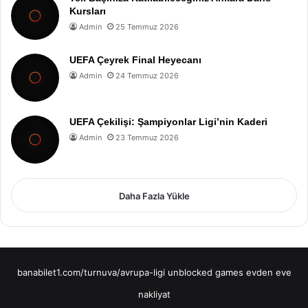
Kursları
Admin
25 Temmuz 2026
UEFA Çeyrek Final Heyecanı
Admin
24 Temmuz 2026
UEFA Çekilişi: Şampiyonlar Ligi’nin Kaderi
Admin
23 Temmuz 2026
Daha Fazla Yükle
banabilet1.com/turnuva/avrupa-ligi
unblocked games
evden eve
nakliyat