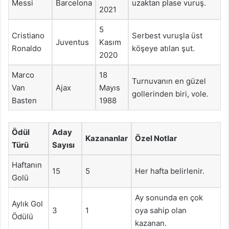
Messi
Barcelona
uzaktan plase vuruş.
2021
5
Cristiano
Serbest vuruşla üst
Juventus
Kasım
Ronaldo
köşeye atılan şut.
2020
Marco
18
Turnuvanın en güzel
Van
Ajax
Mayıs
gollerinden biri, vole.
Basten
1988
Ödül
Aday
Kazananlar
Özel Notlar
Türü
Sayısı
Haftanın
15
5
Her hafta belirlenir.
Golü
Ay sonunda en çok
Aylık Gol
3
1
oya sahip olan
Ödülü
kazanan.