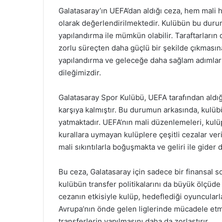
Galatasaray’ın UEFA’dan aldığı ceza, hem mali h
olarak değerlendirilmektedir. Kulübün bu duru
yapılandırma ile mümkün olabilir. Taraftarların
zorlu süreçten daha güçlü bir şekilde çıkmasına
yapılandırma ve geleceğe daha sağlam adımlar
dileğimizdir.
Galatasaray Spor Kulübü, UEFA tarafından aldığı 
karşıya kalmıştır. Bu durumun arkasında, kulübü
yatmaktadır. UEFA’nın mali düzenlemeleri, kulü
kurallara uymayan kulüplere çeşitli cezalar veri
mali sıkıntılarla boğuşmakta ve geliri ile gide
Bu ceza, Galatasaray için sadece bir finansal 
kulübün transfer politikalarını da büyük ölçüde 
cezanın etkisiyle kulüp, hedeflediği oyuncularl
Avrupa’nın önde gelen liglerinde mücadele etme
transferlerin yapılmasını daha da zorlaştırır.