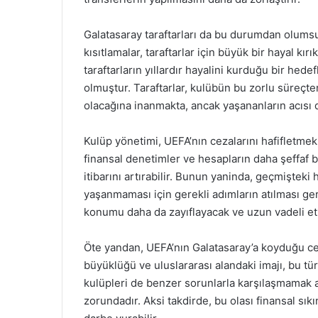
Galatasaray taraftarları da bu durumdan olumsu
kısıtlamalar, taraftarlar için büyük bir hayal kı
taraftarların yıllardır hayalini kurduğu bir he
olmuştur. Taraftarlar, kulübün bu zorlu süreçte
olacağına inanmakta, ancak yaşananların acısı 
Kulüp yönetimi, UEFA’nın cezalarını hafifletmek i
finansal denetimler ve hesapların daha şeffaf 
itibarını artırabilir. Bunun yaninda, geçmiştek
yaşanmaması için gerekli adımların atılması ger
konumu daha da zayıflayacak ve uzun vadeli etki
Öte yandan, UEFA’nın Galatasaray’a koyduğu ce
büyüklüğü ve uluslararası alandaki imajı, bu tü
kulüpleri de benzer sorunlarla karşılaşmamak a
zorundadır. Aksi takdirde, bu olası finansal sık