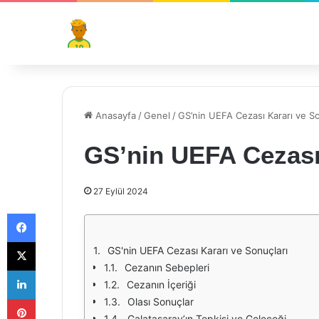
Anasayfa
/
Genel
/
GS’nin UEFA Cezası Kararı ve So
GS’nin UEFA Cezası 
27 Eylül 2024
Facebook
X
GS'nin UEFA Cezası Kararı ve Sonuçları
Cezanın Sebepleri
LinkedIn
Cezanın İçeriği
Pinterest
Olası Sonuçlar
Galatasaray’ın Tepkisi ve Geleceği