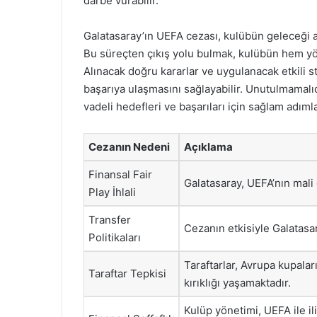
darbe vurabilir.
Galatasaray’ın UEFA cezası, kulübün geleceği a
Bu süreçten çıkış yolu bulmak, kulübün hem yöne
Alınacak doğru kararlar ve uygulanacak etkili st
başarıya ulaşmasını sağlayabilir. Unutulmamalıd
vadeli hedefleri ve başarıları için sağlam adım
Cezanın Nedeni
Açıklama
Finansal Fair
Galatasaray, UEFA’nın mali
Play İhlali
Transfer
Cezanın etkisiyle Galatasara
Politikaları
Taraftarlar, Avrupa kupala
Taraftar Tepkisi
kırıklığı yaşamaktadır.
Kulüp yönetimi, UEFA ile il