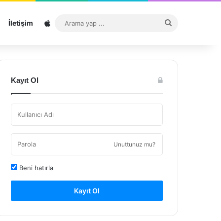
Sitemap
Arama
İletişim
yap
...
Kayıt Ol
Unuttunuz mu?
Beni hatırla
Kayıt Ol