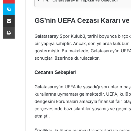
Skype
E-Posta ile paylaş
GS’nin UEFA Cezası Kararı ve
Yazdır
Galatasaray Spor Kulübü, tarihi boyunca birçok
bir yapıya sahiptir. Ancak, son yıllarda kulübün 
göstermiştir. Bu makalede, Galatasaray’ın UEFA’d
sonuçları üzerinde durulacaktır.
Cezanın Sebepleri
Galatasaray’ın UEFA ile yaşadığı sorunların baş
kurallarına uymaması gelmektedir. UEFA, kulüple
dengesini korumaları amacıyla finansal fair play 
çerçevesinde bazı sıkıntılar yaşamış ve geçmiş 
etmişti.
Özellikle, kulübün oyuncu transferleri ve maaş