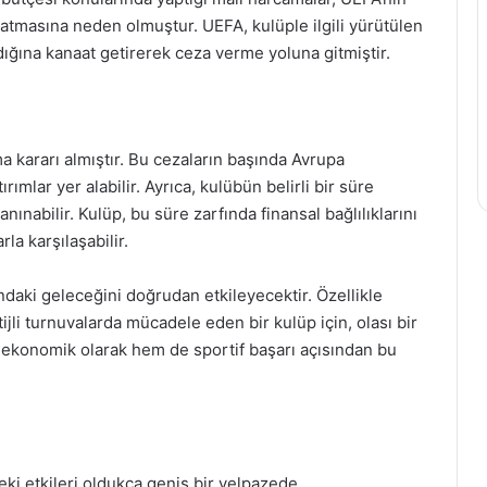
atmasına neden olmuştur. UEFA, kulüple ilgili yürütülen
dığına kanaat getirerek ceza verme yoluna gitmiştir.
ma kararı almıştır. Bu cezaların başında Avrupa
ımlar yer alabilir. Ayrıca, kulübün belirli bir süre
ınabilir. Kulüp, bu süre zarfında finansal bağlılıklarını
la karşılaşabilir.
ndaki geleceğini doğrudan etkileyecektir. Özellikle
jli turnuvalarda mücadele eden bir kulüp için, olası bir
 ekonomik olarak hem de sportif başarı açısından bu
eki etkileri oldukça geniş bir yelpazede