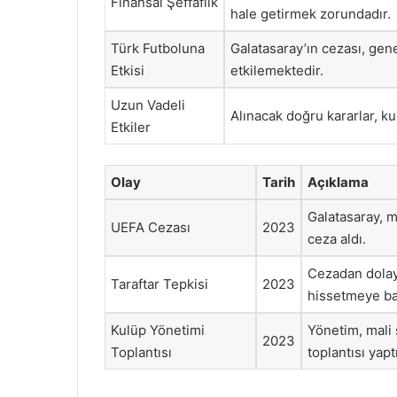
Finansal Şeffaflık
hale getirmek zorundadır.
Türk Futboluna
Galatasaray’ın cezası, gen
Etkisi
etkilemektedir.
Uzun Vadeli
Alınacak doğru kararlar, ku
Etkiler
Olay
Tarih
Açıklama
Galatasaray, ma
UEFA Cezası
2023
ceza aldı.
Cezadan dolayı
Taraftar Tepkisi
2023
hissetmeye ba
Kulüp Yönetimi
Yönetim, mali 
2023
Toplantısı
toplantısı yaptı