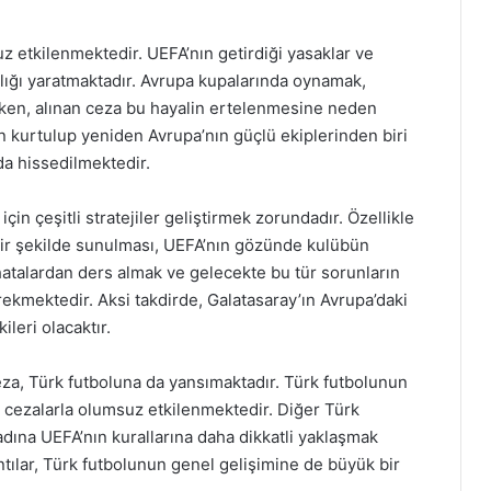
z etkilenmektedir. UEFA’nın getirdiği yasaklar ve
rıklığı yaratmaktadır. Avrupa kupalarında oynamak,
defken, alınan ceza bu hayalin ertelenmesine neden
n kurtulup yeniden Avrupa’nın güçlü ekiplerinden biri
da hissedilmektedir.
çin çeşitli stratejiler geliştirmek zorundadır. Özellikle
bir şekilde sunulması, UEFA’nın gözünde kulübün
i hatalardan ders almak ve gelecekte bu tür sorunların
ekmektedir. Aksi takdirde, Galatasaray’ın Avrupa’daki
leri olacaktır.
za, Türk futboluna da yansımaktadır. Türk futbolunun
r cezalarla olumsuz etkilenmektedir. Diğer Türk
dına UEFA’nın kurallarına daha dikkatli yaklaşmak
ıntılar, Türk futbolunun genel gelişimine de büyük bir