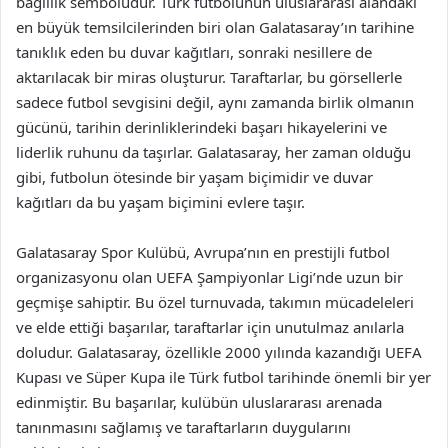
bağlılık sembolüdür. Türk futbolunun uluslararası alandaki
en büyük temsilcilerinden biri olan Galatasaray’ın tarihine
tanıklık eden bu duvar kağıtları, sonraki nesillere de
aktarılacak bir miras oluşturur. Taraftarlar, bu görsellerle
sadece futbol sevgisini değil, aynı zamanda birlik olmanın
gücünü, tarihin derinliklerindeki başarı hikayelerini ve
liderlik ruhunu da taşırlar. Galatasaray, her zaman olduğu
gibi, futbolun ötesinde bir yaşam biçimidir ve duvar
kağıtları da bu yaşam biçimini evlere taşır.
Galatasaray Spor Kulübü, Avrupa’nın en prestijli futbol
organizasyonu olan UEFA Şampiyonlar Ligi’nde uzun bir
geçmişe sahiptir. Bu özel turnuvada, takımın mücadeleleri
ve elde ettiği başarılar, taraftarlar için unutulmaz anılarla
doludur. Galatasaray, özellikle 2000 yılında kazandığı UEFA
Kupası ve Süper Kupa ile Türk futbol tarihinde önemli bir yer
edinmiştir. Bu başarılar, kulübün uluslararası arenada
tanınmasını sağlamış ve taraftarların duygularını