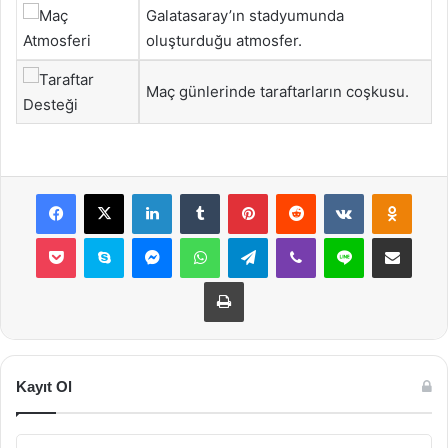
Galatasaray’ın stadyumunda
oluşturduğu atmosfer.
Maç günlerinde taraftarların coşkusu.
Facebook
X
LinkedIn
Tumblr
Pinterest
Reddit
VKontakte
Odnok
Pocket
Skype
Messenger
WhatsApp
Telegram
Viber
Line
E-Posta ile payla
Yazdır
Kayıt Ol