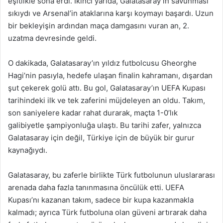
eşitlikle sona erdi. İkinci yarıda, Galatasaray’ın savunması
sıkıydı ve Arsenal’in ataklarına karşı koymayı başardı. Uzun
bir bekleyişin ardından maça damgasını vuran an, 2.
uzatma devresinde geldi.
O dakikada, Galatasaray’ın yıldız futbolcusu Gheorghe
Hagi’nin pasıyla, hedefe ulaşan finalin kahramanı, dışardan
şut çekerek golü attı. Bu gol, Galatasaray’ın UEFA Kupası
tarihindeki ilk ve tek zaferini müjdeleyen an oldu. Takım,
son saniyelere kadar rahat durarak, maçta 1-0’lık
galibiyetle şampiyonluğa ulaştı. Bu tarihi zafer, yalnızca
Galatasaray için değil, Türkiye için de büyük bir gurur
kaynağıydı.
Galatasaray, bu zaferle birlikte Türk futbolunun uluslararası
arenada daha fazla tanınmasına öncülük etti. UEFA
Kupası’nı kazanan takım, sadece bir kupa kazanmakla
kalmadı; ayrıca Türk futboluna olan güveni artırarak daha