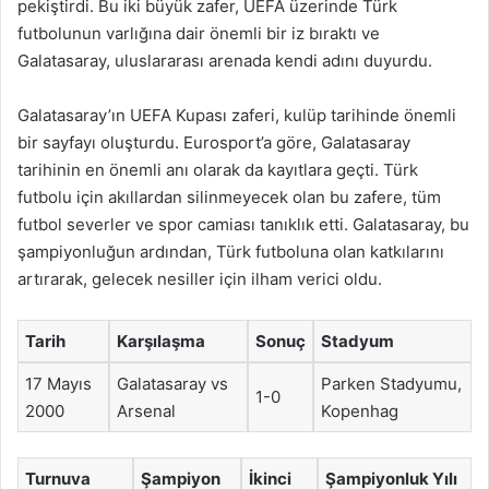
pekiştirdi. Bu iki büyük zafer, UEFA üzerinde Türk
futbolunun varlığına dair önemli bir iz bıraktı ve
Galatasaray, uluslararası arenada kendi adını duyurdu.
Galatasaray’ın UEFA Kupası zaferi, kulüp tarihinde önemli
bir sayfayı oluşturdu. Eurosport’a göre, Galatasaray
tarihinin en önemli anı olarak da kayıtlara geçti. Türk
futbolu için akıllardan silinmeyecek olan bu zafere, tüm
futbol severler ve spor camiası tanıklık etti. Galatasaray, bu
şampiyonluğun ardından, Türk futboluna olan katkılarını
artırarak, gelecek nesiller için ilham verici oldu.
Tarih
Karşılaşma
Sonuç
Stadyum
17 Mayıs
Galatasaray vs
Parken Stadyumu,
1-0
2000
Arsenal
Kopenhag
Turnuva
Şampiyon
İkinci
Şampiyonluk Yılı