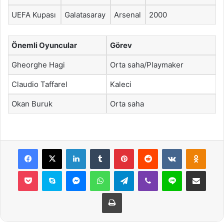
UEFA Kupası
Galatasaray
Arsenal
2000
Önemli Oyuncular
Görev
Gheorghe Hagi
Orta saha/Playmaker
Claudio Taffarel
Kaleci
Okan Buruk
Orta saha
Facebook
X
LinkedIn
Tumblr
Pinterest
Reddit
VKontakte
Odnok
Pocket
Skype
Messenger
WhatsApp
Telegram
Viber
Line
E-Posta ile payla
Yazdır