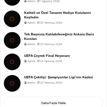
Admin
1 Ağustos 2026
Kaliteli ve Özel Tasarım Hediye Kutularını
Keşfedin
Admin
25 Temmuz 2026
Tek Başınıza Katılabileceğiniz Ankara Dans
Kursları
Admin
25 Temmuz 2026
UEFA Çeyrek Final Heyecanı
Admin
24 Temmuz 2026
UEFA Çekilişi: Şampiyonlar Ligi’nin Kaderi
Admin
23 Temmuz 2026
Daha Fazla Yükle