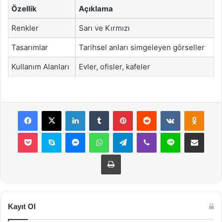
Özellik
Açıklama
Renkler
Sarı ve Kırmızı
Tasarımlar
Tarihsel anları simgeleyen görseller
Kullanım Alanları
Evler, ofisler, kafeler
Facebook
X
LinkedIn
Tumblr
Pinterest
Reddit
VKontakte
Odnok
Pocket
Skype
Messenger
WhatsApp
Telegram
Viber
Line
E-Posta ile payla
Yazdır
Kayıt Ol