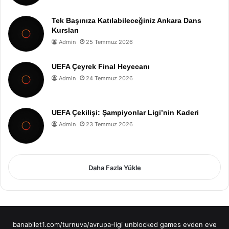
Tek Başınıza Katılabileceğiniz Ankara Dans
Kursları
Admin
25 Temmuz 2026
UEFA Çeyrek Final Heyecanı
Admin
24 Temmuz 2026
UEFA Çekilişi: Şampiyonlar Ligi’nin Kaderi
Admin
23 Temmuz 2026
Daha Fazla Yükle
banabilet1.com/turnuva/avrupa-ligi
unblocked games
evden eve