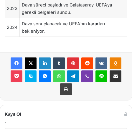
Dava süreci başladı ve Galatasaray, UEFA’ya
2023
gerekli belgeleri sundu.
Dava sonuçlanacak ve UEFA’nın kararları
2024
bekleniyor.
Facebook
X
LinkedIn
Tumblr
Pinterest
Reddit
VKontakte
Odnok
Pocket
Skype
Messenger
WhatsApp
Telegram
Viber
Line
E-Posta ile payla
Yazdır
Kayıt Ol