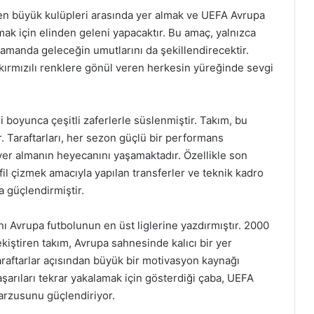
ın en büyük kulüpleri arasında yer almak ve UEFA Avrupa
mak için elinden geleni yapacaktır. Bu amaç, yalnızca
amanda geleceğin umutlarını da şekillendirecektir.
-kırmızılı renklere gönül veren herkesin yüreğinde sevgi
i boyunca çeşitli zaferlerle süslenmiştir. Takım, bu
ir. Taraftarları, her sezon güçlü bir performans
yer almanın heyecanını yaşamaktadır. Özellikle son
ofil çizmek amacıyla yapılan transferler ve teknik kadro
a güçlendirmiştir.
nı Avrupa futbolunun en üst liglerine yazdırmıştır. 2000
kiştiren takım, Avrupa sahnesinde kalıcı bir yer
araftarlar açısından büyük bir motivasyon kaynağı
aşarıları tekrar yakalamak için gösterdiği çaba, UEFA
arzusunu güçlendiriyor.