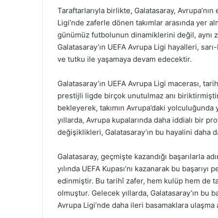
Taraftarlarıyla birlikte, Galatasaray, Avrupa’n
Ligi’nde zaferle dönen takımlar arasında yer al
günümüz futbolunun dinamiklerini değil, aynı z
Galatasaray’ın UEFA Avrupa Ligi hayalleri, sarı
ve tutku ile yaşamaya devam edecektir.
Galatasaray’ın UEFA Avrupa Ligi macerası, tarih
prestijli ligde birçok unutulmaz anı biriktirmişt
bekleyerek, takımın Avrupa’daki yolculuğunda 
yıllarda, Avrupa kupalarında daha iddialı bir pr
değişiklikleri, Galatasaray’ın bu hayalini daha d
Galatasaray, geçmişte kazandığı başarılarla adı
yılında UEFA Kupası’nı kazanarak bu başarıyı pe
edinmiştir. Bu tarihî zafer, hem kulüp hem de t
olmuştur. Gelecek yıllarda, Galatasaray’ın bu b
Avrupa Ligi’nde daha ileri basamaklara ulaşma 