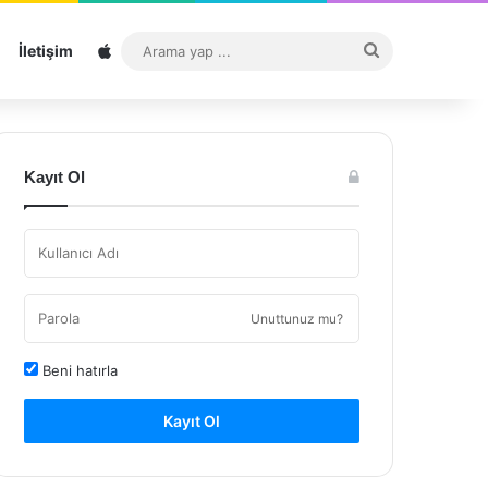
Sitemap
Arama
İletişim
yap
...
Kayıt Ol
Unuttunuz mu?
Beni hatırla
Kayıt Ol