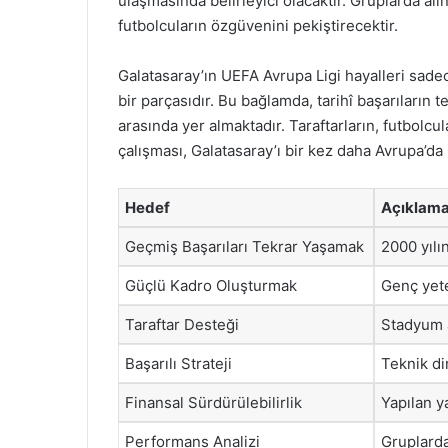
ulaşmasında belirleyici olacaktır. Gruplarda al
futbolcuların özgüvenini pekiştirecektir.
Galatasaray’ın UEFA Avrupa Ligi hayalleri sade
bir parçasıdır. Bu bağlamda, tarihî başarıların
arasında yer almaktadır. Taraftarların, futbolc
çalışması, Galatasaray’ı bir kez daha Avrupa’da p
Hedef
Açıklam
Geçmiş Başarıları Tekrar Yaşamak
2000 yılı
Güçlü Kadro Oluşturmak
Genç yete
Taraftar Desteği
Stadyum a
Başarılı Strateji
Teknik di
Finansal Sürdürülebilirlik
Yapılan y
Performans Analizi
Gruplarda