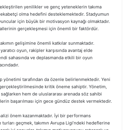
leştirilen yenilikler ve genç yeteneklerin takıma
 rekabetçi olma hedefini desteklemektedir. Stadyumun
oyuncular için büyük bir motivasyon kaynağı olmaktadır.
llerinin gerçekleşmesi için önemli bir faktördür.
 takımın gelişimine önemli katkılar sunmaktadır.
aratıcı oyun, rakipler karşısında avantaj elde
endi sahasında ve deplasmanda etkili bir oyun
cındadır.
üp yönetimi tarafından da özenle belirlenmektedir. Yeni
 gerçekleştirilmesinde kritik öneme sahiptir. Yönetim,
i sağlarken hem de uluslararası arenada söz sahibi
flerin başarılması için gece gündüz destek vermektedir.
alizi önem kazanmaktadır. İyi bir performans
 turları geçmek, takımın Avrupa Ligi’ndeki hedeflerine