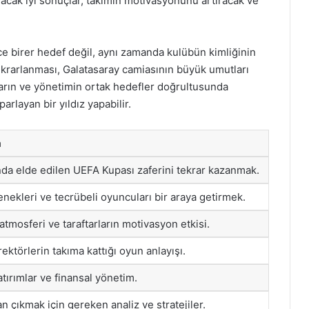
ınacak iyi sonuçlar, takımın motivasyonunu artıracak ve
ce birer hedef değil, aynı zamanda kulübün kimliğinin
 tekrarlanması, Galatasaray camiasının büyük umutları
uların ve yönetimin ortak hedefler doğrultusunda
arlayan bir yıldız yapabilir.
a
nda elde edilen UEFA Kupası zaferini tekrar kazanmak.
nekleri ve tecrübeli oyuncuları bir araya getirmek.
tmosferi ve taraftarların motivasyon etkisi.
rektörlerin takıma kattığı oyun anlayışı.
atırımlar ve finansal yönetim.
n çıkmak için gereken analiz ve stratejiler.