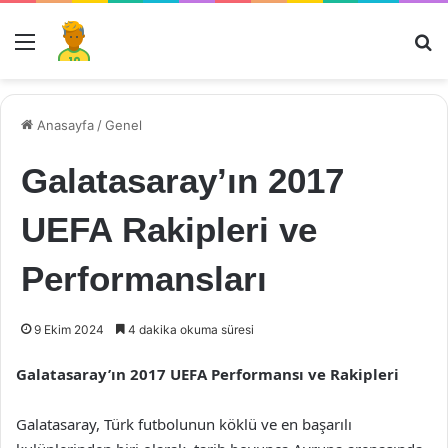
Menü
Ar
Anasayfa
/
Genel
Galatasaray’ın 2017
UEFA Rakipleri ve
Performansları
9 Ekim 2024
4 dakika okuma süresi
Galatasaray’ın 2017 UEFA Performansı ve Rakipleri
Galatasaray, Türk futbolunun köklü ve en başarılı