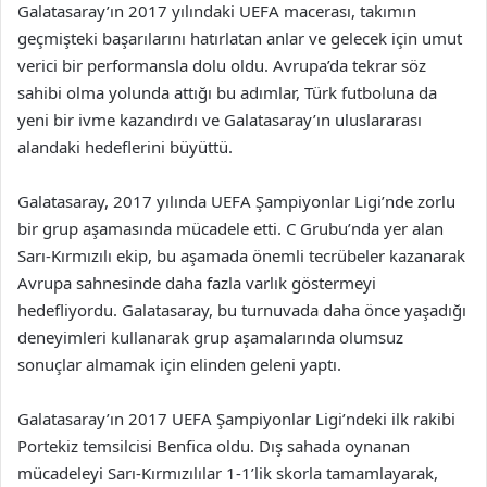
Galatasaray’ın 2017 yılındaki UEFA macerası, takımın
geçmişteki başarılarını hatırlatan anlar ve gelecek için umut
verici bir performansla dolu oldu. Avrupa’da tekrar söz
sahibi olma yolunda attığı bu adımlar, Türk futboluna da
yeni bir ivme kazandırdı ve Galatasaray’ın uluslararası
alandaki hedeflerini büyüttü.
Galatasaray, 2017 yılında UEFA Şampiyonlar Ligi’nde zorlu
bir grup aşamasında mücadele etti. C Grubu’nda yer alan
Sarı-Kırmızılı ekip, bu aşamada önemli tecrübeler kazanarak
Avrupa sahnesinde daha fazla varlık göstermeyi
hedefliyordu. Galatasaray, bu turnuvada daha önce yaşadığı
deneyimleri kullanarak grup aşamalarında olumsuz
sonuçlar almamak için elinden geleni yaptı.
Galatasaray’ın 2017 UEFA Şampiyonlar Ligi’ndeki ilk rakibi
Portekiz temsilcisi Benfica oldu. Dış sahada oynanan
mücadeleyi Sarı-Kırmızılılar 1-1’lik skorla tamamlayarak,