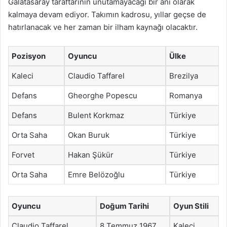
Galatasaray taraftarının unutamayacağı bir anı olarak
kalmaya devam ediyor. Takımın kadrosu, yıllar geçse de
hatırlanacak ve her zaman bir ilham kaynağı olacaktır.
Pozisyon
Oyuncu
Ülke
Kaleci
Claudio Taffarel
Brezilya
Defans
Gheorghe Popescu
Romanya
Defans
Bulent Korkmaz
Türkiye
Orta Saha
Okan Buruk
Türkiye
Forvet
Hakan Şükür
Türkiye
Orta Saha
Emre Belözoğlu
Türkiye
Oyuncu
Doğum Tarihi
Oyun Stili
Claudio Taffarel
8 Temmuz 1967
Kaleci