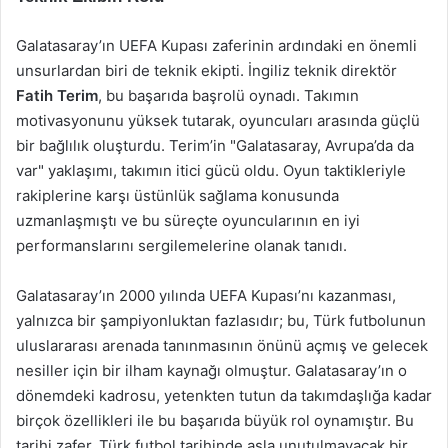
Galatasaray’ın UEFA Kupası zaferinin ardındaki en önemli
unsurlardan biri de teknik ekipti. İngiliz teknik direktör
Fatih Terim
, bu başarıda başrolü oynadı. Takımın
motivasyonunu yüksek tutarak, oyuncuları arasında güçlü
bir bağlılık oluşturdu. Terim’in "Galatasaray, Avrupa’da da
var" yaklaşımı, takımın itici gücü oldu. Oyun taktikleriyle
rakiplerine karşı üstünlük sağlama konusunda
uzmanlaşmıştı ve bu süreçte oyuncularının en iyi
performanslarını sergilemelerine olanak tanıdı.
Galatasaray’ın 2000 yılında UEFA Kupası’nı kazanması,
yalnızca bir şampiyonluktan fazlasıdır; bu, Türk futbolunun
uluslararası arenada tanınmasının önünü açmış ve gelecek
nesiller için bir ilham kaynağı olmuştur. Galatasaray’ın o
dönemdeki kadrosu, yetenkten tutun da takımdaşlığa kadar
birçok özellikleri ile bu başarıda büyük rol oynamıştır. Bu
tarihi zafer, Türk futbol tarihinde asla unutulmayacak bir