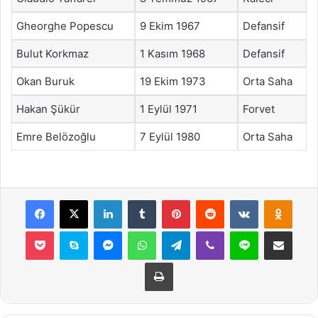
Gheorghe Popescu
9 Ekim 1967
Defansif
Bulut Korkmaz
1 Kasım 1968
Defansif
Okan Buruk
19 Ekim 1973
Orta Saha
Hakan Şükür
1 Eylül 1971
Forvet
Emre Belözoğlu
7 Eylül 1980
Orta Saha
Facebook
X
LinkedIn
Tumblr
Pinterest
Reddit
VKontakte
Odnok
Pocket
Skype
Messenger
WhatsApp
Telegram
Viber
Line
E-Posta ile payla
Yazdır