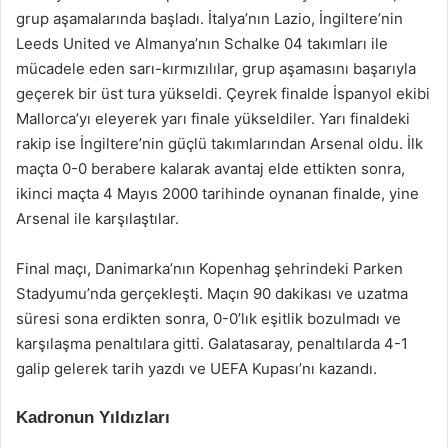
grup aşamalarında başladı. İtalya’nın Lazio, İngiltere’nin
Leeds United ve Almanya’nın Schalke 04 takımları ile
mücadele eden sarı-kırmızılılar, grup aşamasını başarıyla
geçerek bir üst tura yükseldi. Çeyrek finalde İspanyol ekibi
Mallorca’yı eleyerek yarı finale yükseldiler. Yarı finaldeki
rakip ise İngiltere’nin güçlü takımlarından Arsenal oldu. İlk
maçta 0-0 berabere kalarak avantaj elde ettikten sonra,
ikinci maçta 4 Mayıs 2000 tarihinde oynanan finalde, yine
Arsenal ile karşılaştılar.
Final maçı, Danimarka’nın Kopenhag şehrindeki Parken
Stadyumu’nda gerçekleşti. Maçın 90 dakikası ve uzatma
süresi sona erdikten sonra, 0-0’lık eşitlik bozulmadı ve
karşılaşma penaltılara gitti. Galatasaray, penaltılarda 4-1
galip gelerek tarih yazdı ve UEFA Kupası’nı kazandı.
Kadronun Yıldızları