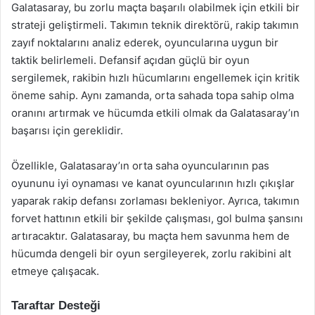
Galatasaray, bu zorlu maçta başarılı olabilmek için etkili bir
strateji geliştirmeli. Takımın teknik direktörü, rakip takımın
zayıf noktalarını analiz ederek, oyuncularına uygun bir
taktik belirlemeli. Defansif açıdan güçlü bir oyun
sergilemek, rakibin hızlı hücumlarını engellemek için kritik
öneme sahip. Aynı zamanda, orta sahada topa sahip olma
oranını artırmak ve hücumda etkili olmak da Galatasaray’ın
başarısı için gereklidir.
Özellikle, Galatasaray’ın orta saha oyuncularının pas
oyununu iyi oynaması ve kanat oyuncularının hızlı çıkışlar
yaparak rakip defansı zorlaması bekleniyor. Ayrıca, takımın
forvet hattının etkili bir şekilde çalışması, gol bulma şansını
artıracaktır. Galatasaray, bu maçta hem savunma hem de
hücumda dengeli bir oyun sergileyerek, zorlu rakibini alt
etmeye çalışacak.
Taraftar Desteği