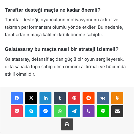
Taraftar desteği maçta ne kadar önemli?
Taraftar desteği, oyuncuların motivasyonunu artırır ve
takımın performansını olumlu yönde etkiler. Bu nedenle,
taraftarların maça katılımı kritik öneme sahiptir.
Galatasaray bu maçta nasıl bir strateji izlemeli?
Galatasaray, defansif açıdan güçlü bir oyun sergileyerek,
orta sahada topa sahip olma oranını artırmalı ve hücumda
etkili olmalıdır.
Facebook
X
LinkedIn
Tumblr
Pinterest
Reddit
VKontakte
Odnok
Pocket
Skype
Messenger
WhatsApp
Telegram
Viber
Line
E-Posta ile payla
Yazdır