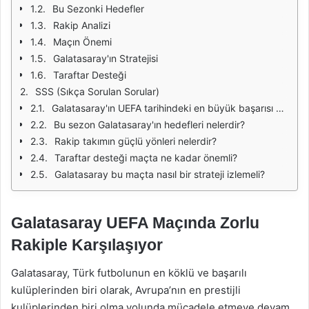
Bu Sezonki Hedefler
Rakip Analizi
Maçın Önemi
Galatasaray'ın Stratejisi
Taraftar Desteği
SSS (Sıkça Sorulan Sorular)
Galatasaray'ın UEFA tarihindeki en büyük başarısı nedir?
Bu sezon Galatasaray'ın hedefleri nelerdir?
Rakip takımın güçlü yönleri nelerdir?
Taraftar desteği maçta ne kadar önemli?
Galatasaray bu maçta nasıl bir strateji izlemeli?
Galatasaray UEFA Maçında Zorlu
Rakiple Karşılaşıyor
Galatasaray, Türk futbolunun en köklü ve başarılı
kulüplerinden biri olarak, Avrupa’nın en prestijli
kulüplerinden biri olma yolunda mücadele etmeye devam