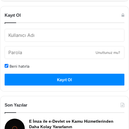
Kayıt Ol
Unuttunuz mu?
Beni hatırla
Kayıt Ol
Son Yazılar
E İmza ile e-Devlet ve Kamu Hizmetlerinden
Daha Kolay Yararlanın