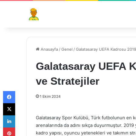
Anasayfa
/
Genel
/
Galatasaray UEFA Kadrosu 2019: Y
Galatasaray UEFA Ka
ve Stratejiler
Facebook
1 Ekim 2024
X
LinkedIn
Galatasaray Spor Kulübü, Türk futbolunun en kök
arenalarında da adını sıkça duyurmuştur. 2019 
Pinterest
kadro yapısı, oyuncu yetenekleri ve takımın stra