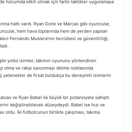
e hücumda etkili olmak için farklı taktikler uygulamaya
unma hattı vardı. Ryan Donk ve Marcao gibi oyuncular,
uncular, hem hava toplarında hem de yerden yapılan
 kaleci Fernando Muslera’nın tecrübesi ve güvenilirliği,
ladı.
ibi yıldız isimler, takımın oyununu yönlendiren
ahip olma ve rakip savunmayı delme noktasında
ç yetenekler de fırsat buldukça bu deneyimli isimlerin
alcao ve Ryan Babel ile büyük bir potansiyele sahipti.
erini değiştirebilecek düzeydeydi. Babel ise hızı ve
ı oldu. İki futbolcunun birlikte çalışması, takıma