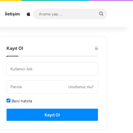
Sitemap
Arama
İletişim
yap
...
Kayıt Ol
Unuttunuz mu?
Beni hatırla
Kayıt Ol