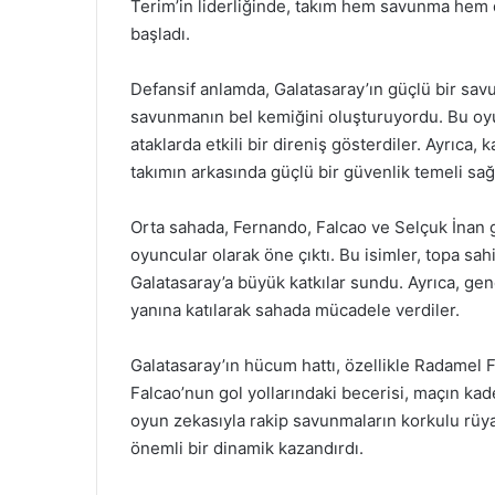
Terim’in liderliğinde, takım hem savunma hem d
başladı.
Defansif anlamda, Galatasaray’ın güçlü bir sav
savunmanın bel kemiğini oluşturuyordu. Bu oy
ataklarda etkili bir direniş gösterdiler. Ayrıca,
takımın arkasında güçlü bir güvenlik temeli sağ
Orta sahada, Fernando, Falcao ve Selçuk İnan g
oyuncular olarak öne çıktı. Bu isimler, topa s
Galatasaray’a büyük katkılar sundu. Ayrıca, gen
yanına katılarak sahada mücadele verdiler.
Galatasaray’ın hücum hattı, özellikle Radamel F
Falcao’nun gol yollarındaki becerisi, maçın kad
oyun zekasıyla rakip savunmaların korkulu rüyas
önemli bir dinamik kazandırdı.