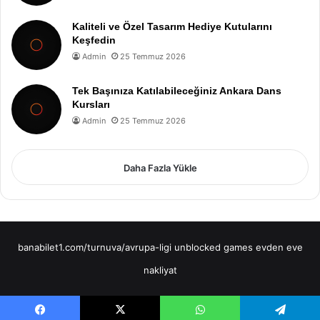
Kaliteli ve Özel Tasarım Hediye Kutularını
Keşfedin
Admin
25 Temmuz 2026
Tek Başınıza Katılabileceğiniz Ankara Dans
Kursları
Admin
25 Temmuz 2026
Daha Fazla Yükle
banabilet1.com/turnuva/avrupa-ligi
unblocked games
evden eve
nakliyat