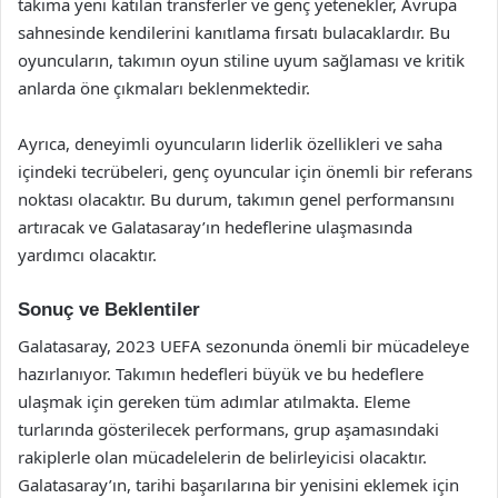
takıma yeni katılan transferler ve genç yetenekler, Avrupa
sahnesinde kendilerini kanıtlama fırsatı bulacaklardır. Bu
oyuncuların, takımın oyun stiline uyum sağlaması ve kritik
anlarda öne çıkmaları beklenmektedir.
Ayrıca, deneyimli oyuncuların liderlik özellikleri ve saha
içindeki tecrübeleri, genç oyuncular için önemli bir referans
noktası olacaktır. Bu durum, takımın genel performansını
artıracak ve Galatasaray’ın hedeflerine ulaşmasında
yardımcı olacaktır.
Sonuç ve Beklentiler
Galatasaray, 2023 UEFA sezonunda önemli bir mücadeleye
hazırlanıyor. Takımın hedefleri büyük ve bu hedeflere
ulaşmak için gereken tüm adımlar atılmakta. Eleme
turlarında gösterilecek performans, grup aşamasındaki
rakiplerle olan mücadelelerin de belirleyicisi olacaktır.
Galatasaray’ın, tarihi başarılarına bir yenisini eklemek için