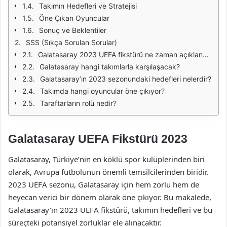
Takımın Hedefleri ve Stratejisi
Öne Çıkan Oyuncular
Sonuç ve Beklentiler
SSS (Sıkça Sorulan Sorular)
Galatasaray 2023 UEFA fikstürü ne zaman açıklanacak?
Galatasaray hangi takımlarla karşılaşacak?
Galatasaray’ın 2023 sezonundaki hedefleri nelerdir?
Takımda hangi oyuncular öne çıkıyor?
Taraftarların rolü nedir?
Galatasaray UEFA Fikstürü 2023
Galatasaray, Türkiye’nin en köklü spor kulüplerinden biri
olarak, Avrupa futbolunun önemli temsilcilerinden biridir.
2023 UEFA sezonu, Galatasaray için hem zorlu hem de
heyecan verici bir dönem olarak öne çıkıyor. Bu makalede,
Galatasaray’ın 2023 UEFA fikstürü, takımın hedefleri ve bu
süreçteki potansiyel zorluklar ele alınacaktır.