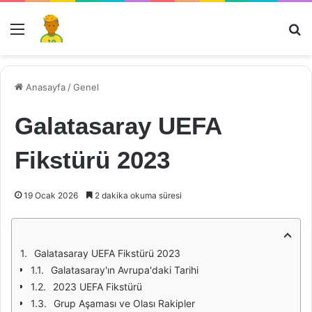
Menü
Ar
Anasayfa
/
Genel
Galatasaray UEFA
Fikstürü 2023
19 Ocak 2026
2 dakika okuma süresi
Galatasaray UEFA Fikstürü 2023
Galatasaray'ın Avrupa'daki Tarihi
2023 UEFA Fikstürü
Grup Aşaması ve Olası Rakipler