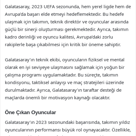
Galatasaray, 2023 UEFA sezonunda, hem yerel ligde hem de
Avrupa’da başarı elde etmeyi hedeflemektedir. Bu hedefe
ulaşmak için takımın, teknik direktör ve oyuncular arasında
güçlü bir sinerji oluşturması gerekmektedir. Ayrıca, takımın
kadro derinliği ve oyuncu kalitesi, Avrupa’daki zorlu
rakiplerle başa çıkabilmesi için kritik bir öneme sahiptir.
Galatasaray’ın teknik ekibi, oyuncuların fiziksel ve mental
olarak en iyi seviyeye ulaşmasını sağlamak için yoğun bir
çalışma programı uygulamaktadır. Bu süreçte, takımın
kondisyonu, taktiksel anlayışı ve maç stratejileri üzerinde
durulmaktadır. Ayrıca, Galatasaray’ın taraftar desteği de
maçlarda önemli bir motivasyon kaynağı olacaktır.
Öne Çıkan Oyuncular
Galatasaray’ın 2023 sezonundaki başarısında, takımın yıldız
oyuncularının performansı büyük rol oynayacaktır. Özellikle,