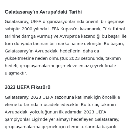
Galatasaray’ın Avrupa’daki Tarihi
Galatasaray, UEFA organizasyonlarında önemli bir geçmişe
sahiptir. 2000 yılında UEFA Kupası’nı kazanarak, Türk futbol
tarihine damga vurmuş ve Avrupa’da kazandığı bu başarı ile
tüm dünyada tanınan bir marka haline gelmiştir. Bu başarı,
Galatasaray’ın Avrupa’daki hedeflerini daha da
yükseltmesine neden olmuştur. 2023 sezonunda, takımın
hedefi, grup aşamalarını geçmek ve en az çeyrek finale
ulaşmaktır.
2023 UEFA Fikstürü
Galatasaray, 2023 UEFA sezonuna katılmak için öncelikle
eleme turlarında mücadele edecektir. Bu turlar, takımın
Avrupa’daki yolculuğunun ilk adımıdır. 2023 UEFA
Şampiyonlar Ligi’nde yer almayı hedefleyen Galatasaray,
grup aşamalarına geçmek için eleme turlarında başarılı