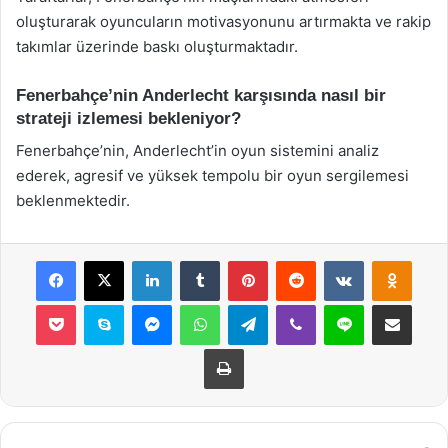
oluşturarak oyuncuların motivasyonunu artırmakta ve rakip
takımlar üzerinde baskı oluşturmaktadır.
Fenerbahçe’nin Anderlecht karşısında nasıl bir
strateji izlemesi bekleniyor?
Fenerbahçe’nin, Anderlecht’in oyun sistemini analiz
ederek, agresif ve yüksek tempolu bir oyun sergilemesi
beklenmektedir.
Facebook
X
LinkedIn
Tumblr
Pinterest
Reddit
VKontakte
Odnok
Pocket
Skype
Messenger
WhatsApp
Telegram
Viber
Line
E-Posta ile payla
Yazdır