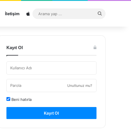
Sitemap
Arama
İletişim
yap
...
Kayıt Ol
Unuttunuz mu?
Beni hatırla
Kayıt Ol