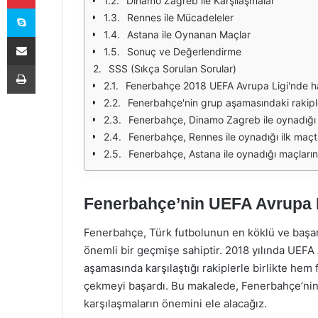
Dinamo Zagreb ile Karşılaşmalar
Skype
Rennes ile Mücadeleler
Astana ile Oynanan Maçlar
E-Posta ile paylaş
Sonuç ve Değerlendirme
Yazdır
SSS (Sıkça Sorulan Sorular)
Fenerbahçe 2018 UEFA Avrupa Ligi'nde ha
Fenerbahçe'nin grup aşamasındaki rakiple
Fenerbahçe, Dinamo Zagreb ile oynadığı
Fenerbahçe, Rennes ile oynadığı ilk maçt
Fenerbahçe, Astana ile oynadığı maçların
Fenerbahçe’nin UEFA Avrupa L
Fenerbahçe, Türk futbolunun en köklü ve başarıl
önemli bir geçmişe sahiptir. 2018 yılında UEF
aşamasında karşılaştığı rakiplerle birlikte hem
çekmeyi başardı. Bu makalede, Fenerbahçe’nin 
karşılaşmaların önemini ele alacağız.