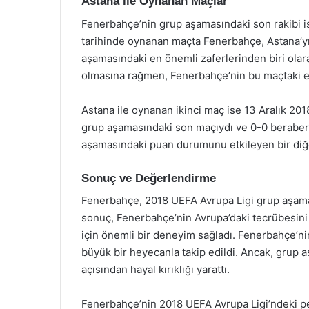
Astana ile Oynanan Maçlar
Fenerbahçe’nin grup aşamasındaki son rakibi is
tarihinde oynanan maçta Fenerbahçe, Astana’yı
aşamasındaki en önemli zaferlerinden biri olarak
olmasına rağmen, Fenerbahçe’nin bu maçtaki etk
Astana ile oynanan ikinci maç ise 13 Aralık 201
grup aşamasındaki son maçıydı ve 0-0 beraber
aşamasındaki puan durumunu etkileyen bir diğe
Sonuç ve Değerlendirme
Fenerbahçe, 2018 UEFA Avrupa Ligi grup aşamas
sonuç, Fenerbahçe’nin Avrupa’daki tecrübesini 
için önemli bir deneyim sağladı. Fenerbahçe’ni
büyük bir heyecanla takip edildi. Ancak, grup
açısından hayal kırıklığı yarattı.
Fenerbahçe’nin 2018 UEFA Avrupa Ligi’ndeki per