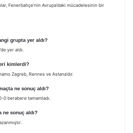
ılar, Fenerbahçe’nin Avrupa’daki mücadelesinin bir
ngi grupta yer aldı?
de yer aldı.
ri kimlerdi?
namo Zagreb, Rennes ve Astana’dır.
maçta ne sonuç aldı?
0-0 berabere tamamladı.
a ne sonuç aldı?
azanmıştır.