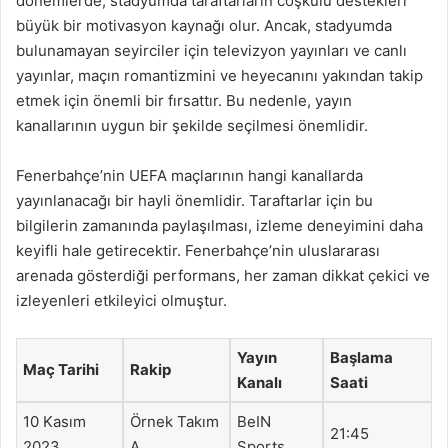
dönemlerde, stadyumda taraftarların coşkulu destekleri
büyük bir motivasyon kaynağı olur. Ancak, stadyumda
bulunamayan seyirciler için televizyon yayınları ve canlı
yayınlar, maçın romantizmini ve heyecanını yakından takip
etmek için önemli bir fırsattır. Bu nedenle, yayın
kanallarının uygun bir şekilde seçilmesi önemlidir.
Fenerbahçe’nin UEFA maçlarının hangi kanallarda
yayınlanacağı bir hayli önemlidir. Taraftarlar için bu
bilgilerin zamanında paylaşılması, izleme deneyimini daha
keyifli hale getirecektir. Fenerbahçe’nin uluslararası
arenada gösterdiği performans, her zaman dikkat çekici ve
izleyenleri etkileyici olmuştur.
Yayın
Başlama
Maç Tarihi
Rakip
Kanalı
Saati
10 Kasım
Örnek Takım
BeIN
21:45
2023
A
Sports