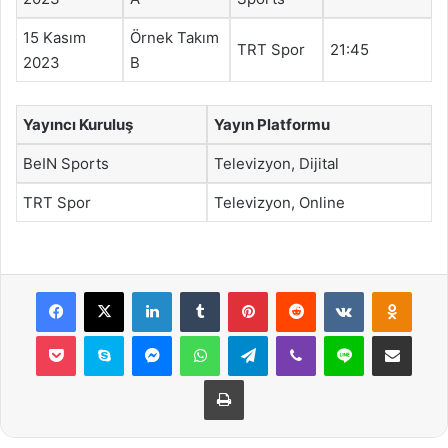
15 Kasım
Örnek Takım
TRT Spor
21:45
2023
B
Yayıncı Kuruluş
Yayın Platformu
BeIN Sports
Televizyon, Dijital
TRT Spor
Televizyon, Online
Facebook
X
LinkedIn
Tumblr
Pinterest
Reddit
VKontakte
Odnok
Pocket
Skype
Messenger
WhatsApp
Telegram
Viber
Line
E-Posta ile payla
Yazdır