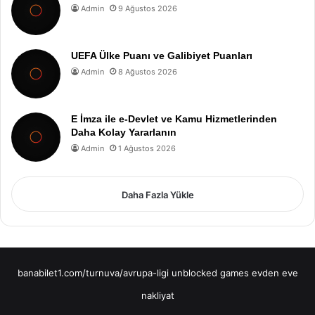
Admin
9 Ağustos 2026
UEFA Ülke Puanı ve Galibiyet Puanları
Admin
8 Ağustos 2026
E İmza ile e-Devlet ve Kamu Hizmetlerinden
Daha Kolay Yararlanın
Admin
1 Ağustos 2026
Daha Fazla Yükle
banabilet1.com/turnuva/avrupa-ligi
unblocked games
evden eve
nakliyat