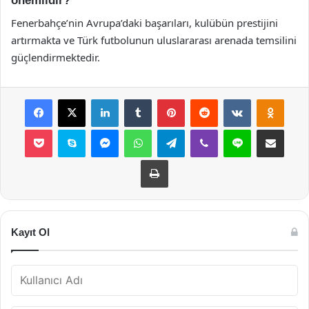
önemlidir?
Fenerbahçe’nin Avrupa’daki başarıları, kulübün prestijini
artırmakta ve Türk futbolunun uluslararası arenada temsilini
güçlendirmektedir.
Facebook
X
LinkedIn
Tumblr
Pinterest
Reddit
VKontakte
Odnok
Pocket
Skype
Messenger
WhatsApp
Telegram
Viber
Line
E-Posta ile payla
Yazdır
Kayıt Ol