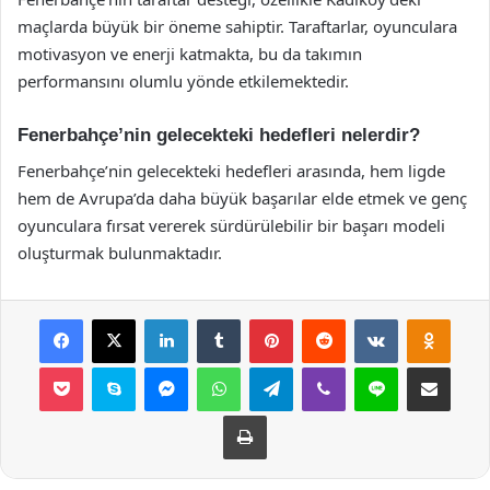
maçlarda büyük bir öneme sahiptir. Taraftarlar, oyunculara
motivasyon ve enerji katmakta, bu da takımın
performansını olumlu yönde etkilemektedir.
Fenerbahçe’nin gelecekteki hedefleri nelerdir?
Fenerbahçe’nin gelecekteki hedefleri arasında, hem ligde
hem de Avrupa’da daha büyük başarılar elde etmek ve genç
oyunculara fırsat vererek sürdürülebilir bir başarı modeli
oluşturmak bulunmaktadır.
Facebook
X
LinkedIn
Tumblr
Pinterest
Reddit
VKontakte
Odnok
Pocket
Skype
Messenger
WhatsApp
Telegram
Viber
Line
E-Posta ile payla
Yazdır