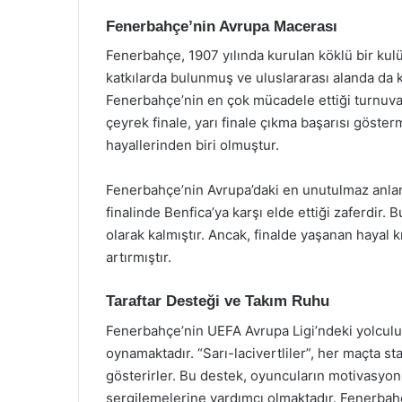
Fenerbahçe’nin Avrupa Macerası
Fenerbahçe, 1907 yılında kurulan köklü bir kul
katkılarda bulunmuş ve uluslararası alanda da 
Fenerbahçe’nin en çok mücadele ettiği turnuval
çeyrek finale, yarı finale çıkma başarısı göste
hayallerinden biri olmuştur.
Fenerbahçe’nin Avrupa’daki en unutulmaz anlar
finalinde Benfica’ya karşı elde ettiği zaferdir. 
olarak kalmıştır. Ancak, finalde yaşanan hayal 
artırmıştır.
Taraftar Desteği ve Takım Ruhu
Fenerbahçe’nin UEFA Avrupa Ligi’ndeki yolculuğ
oynamaktadır. “Sarı-lacivertliler”, her maçta st
gösterirler. Bu destek, oyuncuların motivasyo
sergilemelerine yardımcı olmaktadır. Fenerbahçe