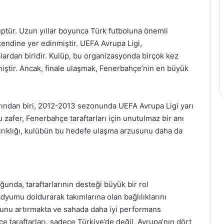
üptür. Uzun yıllar boyunca Türk futboluna önemli
kendine yer edinmiştir. UEFA Avrupa Ligi,
ardan biridir. Kulüp, bu organizasyonda birçok kez
rmiştir. Ancak, finale ulaşmak, Fenerbahçe’nin en büyük
ından biri, 2012-2013 sezonunda UEFA Avrupa Ligi yarı
Bu zafer, Fenerbahçe taraftarları için unutulmaz bir anı
kırıklığı, kulübün bu hedefe ulaşma arzusunu daha da
unda, taraftarlarının desteği büyük bir rol
adyumu doldurarak takımlarına olan bağlılıklarını
nunu artırmakta ve sahada daha iyi performans
 taraftarları, sadece Türkiye’de değil, Avrupa’nın dört