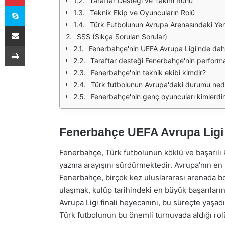
Taraftar Desteği ve Takım Ruhu
Skype
Teknik Ekip ve Oyuncuların Rolü
Türk Futbolunun Avrupa Arenasındaki Yer
E-Posta ile paylaş
SSS (Sıkça Sorulan Sorular)
Yazdır
Fenerbahçe'nin UEFA Avrupa Ligi'nde daha 
Taraftar desteği Fenerbahçe'nin performan
Fenerbahçe'nin teknik ekibi kimdir?
Türk futbolunun Avrupa'daki durumu ned
Fenerbahçe'nin genç oyuncuları kimlerdi
Fenerbahçe UEFA Avrupa Ligi 
Fenerbahçe, Türk futbolunun köklü ve başarılı k
yazma arayışını sürdürmektedir. Avrupa’nın en p
Fenerbahçe, birçok kez uluslararası arenada bo
ulaşmak, kulüp tarihindeki en büyük başarıları
Avrupa Ligi finali heyecanını, bu süreçte yaşadığ
Türk futbolunun bu önemli turnuvada aldığı rolü