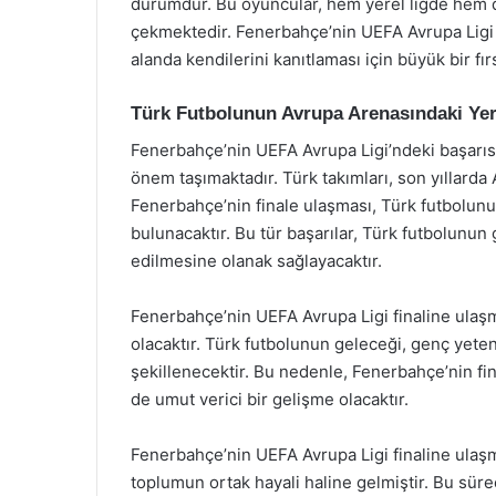
durumdur. Bu oyuncular, hem yerel ligde hem d
çekmektedir. Fenerbahçe’nin UEFA Avrupa Ligi f
alanda kendilerini kanıtlaması için büyük bir fır
Türk Futbolunun Avrupa Arenasındaki Yer
Fenerbahçe’nin UEFA Avrupa Ligi’ndeki başarısı,
önem taşımaktadır. Türk takımları, son yıllarda 
Fenerbahçe’nin finale ulaşması, Türk futbolunu
bulunacaktır. Bu tür başarılar, Türk futbolunun 
edilmesine olanak sağlayacaktır.
Fenerbahçe’nin UEFA Avrupa Ligi finaline ulaşma
olacaktır. Türk futbolunun geleceği, genç yeten
şekillenecektir. Bu nedenle, Fenerbahçe’nin fi
de umut verici bir gelişme olacaktır.
Fenerbahçe’nin UEFA Avrupa Ligi finaline ulaşma
toplumun ortak hayali haline gelmiştir. Bu süreç