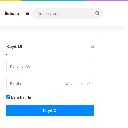
Sitemap
Arama
İletişim
yap
...
Kayıt Ol
Unuttunuz mu?
Beni hatırla
Kayıt Ol