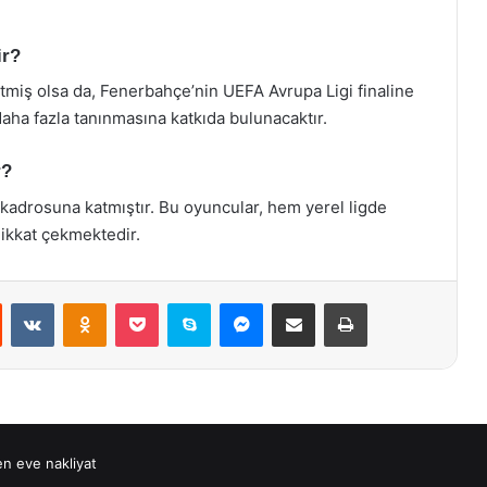
ir?
 etmiş olsa da, Fenerbahçe’nin UEFA Avrupa Ligi finaline
aha fazla tanınmasına katkıda bulunacaktır.
r?
kadrosuna katmıştır. Bu oyuncular, hem yerel ligde
ikkat çekmektedir.
st
Reddit
VKontakte
Odnoklassniki
Pocket
Skype
Messenger
E-Posta ile paylaş
Yazdır
n eve nakliyat