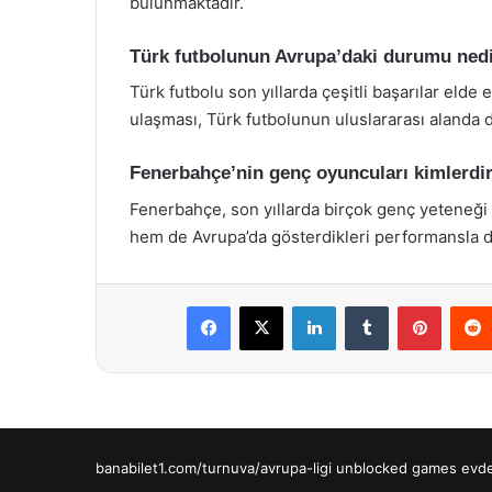
bulunmaktadır.
Türk futbolunun Avrupa’daki durumu ned
Türk futbolu son yıllarda çeşitli başarılar elde
ulaşması, Türk futbolunun uluslararası alanda d
Fenerbahçe’nin genç oyuncuları kimlerdi
Fenerbahçe, son yıllarda birçok genç yeteneği 
hem de Avrupa’da gösterdikleri performansla d
Facebook
X
LinkedIn
Tumblr
Pintere
banabilet1.com/turnuva/avrupa-ligi
unblocked games
evde