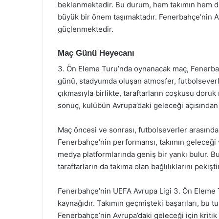
beklenmektedir. Bu durum, hem takımın hem de 
büyük bir önem taşımaktadır. Fenerbahçe’nin Avr
güçlenmektedir.
Maç Günü Heyecanı
3. Ön Eleme Turu’nda oynanacak maç, Fenerbah
günü, stadyumda oluşan atmosfer, futbolseverl
çıkmasıyla birlikte, taraftarların coşkusu doru
sonuç, kulübün Avrupa’daki geleceği açısından be
Maç öncesi ve sonrası, futbolseverler arasında 
Fenerbahçe’nin performansı, takımın geleceği v
medya platformlarında geniş bir yankı bulur. B
taraftarların da takıma olan bağlılıklarını pekişt
Fenerbahçe’nin UEFA Avrupa Ligi 3. Ön Eleme Tu
kaynağıdır. Takımın geçmişteki başarıları, bu tu
Fenerbahçe’nin Avrupa’daki geleceği için kritik 