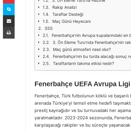
3. Ön Eleme Turu'na Hazırlık
Skype
Rakip Analizi
Taraftar Desteği
E-Posta ile paylaş
Maç Günü Heyecanı
Yazdır
SSS
Fenerbahçe'nin Avrupa kupalarındaki en b
3. Ön Eleme Turu'nda Fenerbahçe'nin raki
Maç günü atmosferi nasıl olur?
Fenerbahçe'nin bu turda alacağı sonuç n
Taraftarların takıma etkisi nedir?
Fenerbahçe UEFA Avrupa Ligi
Fenerbahçe, Türk futbolunun köklü ve başarılı k
arenada Türkiye’yi temsil etme hedefi taşımakt
prestij kaynağıdır ve bu turnuvadaki her aşama,
yaratmaktadır. 2023-2024 sezonunda, Fenerba
karşılaşacağı rakipler ve bu süreçte yaşanacak 