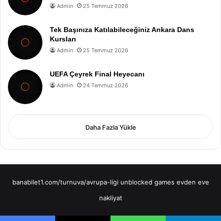
Admin
25 Temmuz 2026
Tek Başınıza Katılabileceğiniz Ankara Dans
Kursları
Admin
25 Temmuz 2026
UEFA Çeyrek Final Heyecanı
Admin
24 Temmuz 2026
Daha Fazla Yükle
banabilet1.com/turnuva/avrupa-ligi
unblocked games
evden eve
nakliyat