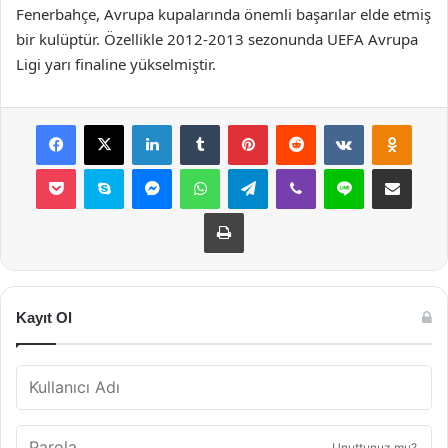
Fenerbahçe, Avrupa kupalarında önemli başarılar elde etmiş
bir kulüptür. Özellikle 2012-2013 sezonunda UEFA Avrupa
Ligi yarı finaline yükselmiştir.
Facebook
X
LinkedIn
Tumblr
Pinterest
Reddit
VKontakte
Odnok
Pocket
Skype
Messenger
WhatsApp
Telegram
Viber
Line
E-Posta ile payla
Yazdır
Kayıt Ol
Unuttunuz mu?