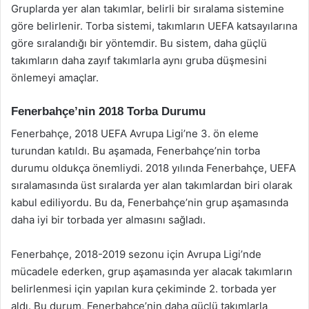
Gruplarda yer alan takımlar, belirli bir sıralama sistemine
göre belirlenir. Torba sistemi, takımların UEFA katsayılarına
göre sıralandığı bir yöntemdir. Bu sistem, daha güçlü
takımların daha zayıf takımlarla aynı gruba düşmesini
önlemeyi amaçlar.
Fenerbahçe’nin 2018 Torba Durumu
Fenerbahçe, 2018 UEFA Avrupa Ligi’ne 3. ön eleme
turundan katıldı. Bu aşamada, Fenerbahçe’nin torba
durumu oldukça önemliydi. 2018 yılında Fenerbahçe, UEFA
sıralamasında üst sıralarda yer alan takımlardan biri olarak
kabul ediliyordu. Bu da, Fenerbahçe’nin grup aşamasında
daha iyi bir torbada yer almasını sağladı.
Fenerbahçe, 2018-2019 sezonu için Avrupa Ligi’nde
mücadele ederken, grup aşamasında yer alacak takımların
belirlenmesi için yapılan kura çekiminde 2. torbada yer
aldı. Bu durum, Fenerbahçe’nin daha güçlü takımlarla