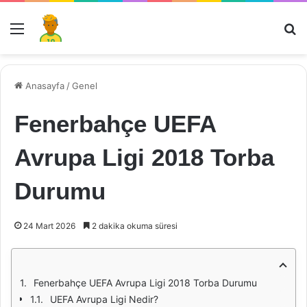
Menü
Ar
Anasayfa
/
Genel
Fenerbahçe UEFA
Avrupa Ligi 2018 Torba
Durumu
24 Mart 2026
2 dakika okuma süresi
Fenerbahçe UEFA Avrupa Ligi 2018 Torba Durumu
UEFA Avrupa Ligi Nedir?