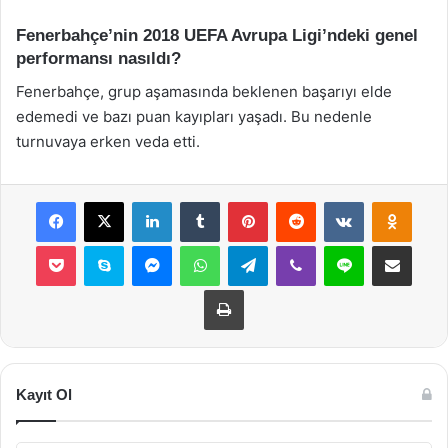
Fenerbahçe’nin 2018 UEFA Avrupa Ligi’ndeki genel
performansı nasıldı?
Fenerbahçe, grup aşamasında beklenen başarıyı elde
edemedi ve bazı puan kayıpları yaşadı. Bu nedenle
turnuvaya erken veda etti.
Facebook
X
LinkedIn
Tumblr
Pinterest
Reddit
VKontakte
Odnok
Pocket
Skype
Messenger
WhatsApp
Telegram
Viber
Line
E-Posta ile payla
Yazdır
Kayıt Ol