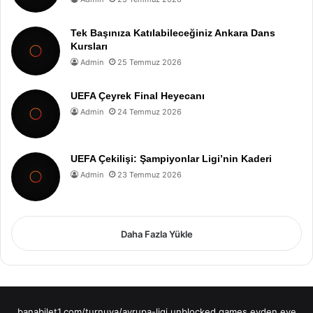
Tek Başınıza Katılabileceğiniz Ankara Dans
Kursları
Admin
25 Temmuz 2026
UEFA Çeyrek Final Heyecanı
Admin
24 Temmuz 2026
UEFA Çekilişi: Şampiyonlar Ligi’nin Kaderi
Admin
23 Temmuz 2026
Daha Fazla Yükle
banabilet1.com/turnuva/avrupa-ligi
unblocked games
evden eve