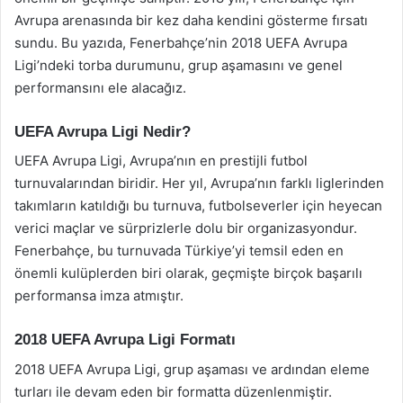
Avrupa arenasında bir kez daha kendini gösterme fırsatı
sundu. Bu yazıda, Fenerbahçe’nin 2018 UEFA Avrupa
Ligi’ndeki torba durumunu, grup aşamasını ve genel
performansını ele alacağız.
UEFA Avrupa Ligi Nedir?
UEFA Avrupa Ligi, Avrupa’nın en prestijli futbol
turnuvalarından biridir. Her yıl, Avrupa’nın farklı liglerinden
takımların katıldığı bu turnuva, futbolseverler için heyecan
verici maçlar ve sürprizlerle dolu bir organizasyondur.
Fenerbahçe, bu turnuvada Türkiye’yi temsil eden en
önemli kulüplerden biri olarak, geçmişte birçok başarılı
performansa imza atmıştır.
2018 UEFA Avrupa Ligi Formatı
2018 UEFA Avrupa Ligi, grup aşaması ve ardından eleme
turları ile devam eden bir formatta düzenlenmiştir.