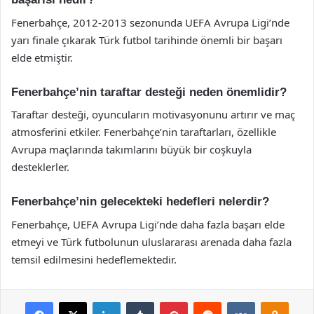
Fenerbahçe, 2012-2013 sezonunda UEFA Avrupa Ligi’nde
yarı finale çıkarak Türk futbol tarihinde önemli bir başarı
elde etmiştir.
Fenerbahçe’nin taraftar desteği neden önemlidir?
Taraftar desteği, oyuncuların motivasyonunu artırır ve maç
atmosferini etkiler. Fenerbahçe’nin taraftarları, özellikle
Avrupa maçlarında takımlarını büyük bir coşkuyla
desteklerler.
Fenerbahçe’nin gelecekteki hedefleri nelerdir?
Fenerbahçe, UEFA Avrupa Ligi’nde daha fazla başarı elde
etmeyi ve Türk futbolunun uluslararası arenada daha fazla
temsil edilmesini hedeflemektedir.
Facebook
X
LinkedIn
Tumblr
Pinterest
Reddit
VKontakte
Odnok