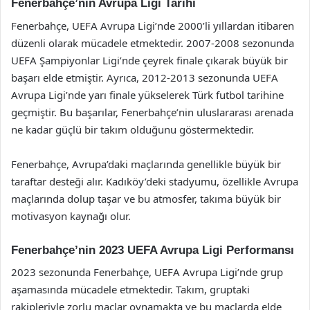
Fenerbahçe’nin Avrupa Ligi Tarihi
Fenerbahçe, UEFA Avrupa Ligi’nde 2000’li yıllardan itibaren
düzenli olarak mücadele etmektedir. 2007-2008 sezonunda
UEFA Şampiyonlar Ligi’nde çeyrek finale çıkarak büyük bir
başarı elde etmiştir. Ayrıca, 2012-2013 sezonunda UEFA
Avrupa Ligi’nde yarı finale yükselerek Türk futbol tarihine
geçmiştir. Bu başarılar, Fenerbahçe’nin uluslararası arenada
ne kadar güçlü bir takım olduğunu göstermektedir.
Fenerbahçe, Avrupa’daki maçlarında genellikle büyük bir
taraftar desteği alır. Kadıköy’deki stadyumu, özellikle Avrupa
maçlarında dolup taşar ve bu atmosfer, takıma büyük bir
motivasyon kaynağı olur.
Fenerbahçe’nin 2023 UEFA Avrupa Ligi Performansı
2023 sezonunda Fenerbahçe, UEFA Avrupa Ligi’nde grup
aşamasında mücadele etmektedir. Takım, gruptaki
rakipleriyle zorlu maçlar oynamakta ve bu maçlarda elde