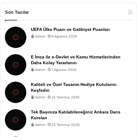
Son Yazılar
UEFA Ülke Puanı ve Galibiyet Puanları
Admin
8 Ağustos 2026
E İmza ile e-Devlet ve Kamu Hizmetlerinden
Daha Kolay Yararlanın
Admin
1 Ağustos 2026
Kaliteli ve Özel Tasarım Hediye Kutularını
Keşfedin
Admin
25 Temmuz 2026
Tek Başınıza Katılabileceğiniz Ankara Dans
Kursları
Admin
25 Temmuz 2026