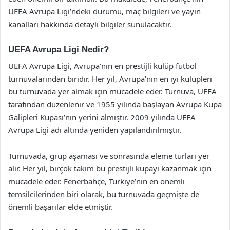
UEFA Avrupa Ligi’ndeki durumu, maç bilgileri ve yayın
kanalları hakkında detaylı bilgiler sunulacaktır.
UEFA Avrupa Ligi Nedir?
UEFA Avrupa Ligi, Avrupa’nın en prestijli kulüp futbol
turnuvalarından biridir. Her yıl, Avrupa’nın en iyi kulüpleri
bu turnuvada yer almak için mücadele eder. Turnuva, UEFA
tarafından düzenlenir ve 1955 yılında başlayan Avrupa Kupa
Galipleri Kupası’nın yerini almıştır. 2009 yılında UEFA
Avrupa Ligi adı altında yeniden yapılandırılmıştır.
Turnuvada, grup aşaması ve sonrasında eleme turları yer
alır. Her yıl, birçok takım bu prestijli kupayı kazanmak için
mücadele eder. Fenerbahçe, Türkiye’nin en önemli
temsilcilerinden biri olarak, bu turnuvada geçmişte de
önemli başarılar elde etmiştir.