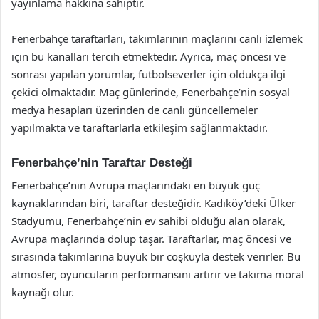
yayınlama hakkına sahiptir.
Fenerbahçe taraftarları, takımlarının maçlarını canlı izlemek
için bu kanalları tercih etmektedir. Ayrıca, maç öncesi ve
sonrası yapılan yorumlar, futbolseverler için oldukça ilgi
çekici olmaktadır. Maç günlerinde, Fenerbahçe’nin sosyal
medya hesapları üzerinden de canlı güncellemeler
yapılmakta ve taraftarlarla etkileşim sağlanmaktadır.
Fenerbahçe’nin Taraftar Desteği
Fenerbahçe’nin Avrupa maçlarındaki en büyük güç
kaynaklarından biri, taraftar desteğidir. Kadıköy’deki Ülker
Stadyumu, Fenerbahçe’nin ev sahibi olduğu alan olarak,
Avrupa maçlarında dolup taşar. Taraftarlar, maç öncesi ve
sırasında takımlarına büyük bir coşkuyla destek verirler. Bu
atmosfer, oyuncuların performansını artırır ve takıma moral
kaynağı olur.