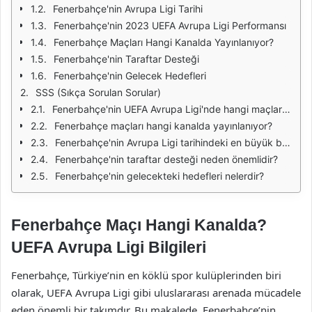
Fenerbahçe'nin Avrupa Ligi Tarihi
Fenerbahçe'nin 2023 UEFA Avrupa Ligi Performansı
Fenerbahçe Maçları Hangi Kanalda Yayınlanıyor?
Fenerbahçe'nin Taraftar Desteği
Fenerbahçe'nin Gelecek Hedefleri
SSS (Sıkça Sorulan Sorular)
Fenerbahçe'nin UEFA Avrupa Ligi'nde hangi maçları var?
Fenerbahçe maçları hangi kanalda yayınlanıyor?
Fenerbahçe'nin Avrupa Ligi tarihindeki en büyük başarısı nedir?
Fenerbahçe'nin taraftar desteği neden önemlidir?
Fenerbahçe'nin gelecekteki hedefleri nelerdir?
Fenerbahçe Maçı Hangi Kanalda?
UEFA Avrupa Ligi Bilgileri
Fenerbahçe, Türkiye’nin en köklü spor kulüplerinden biri
olarak, UEFA Avrupa Ligi gibi uluslararası arenada mücadele
eden önemli bir takımdır. Bu makalede, Fenerbahçe’nin