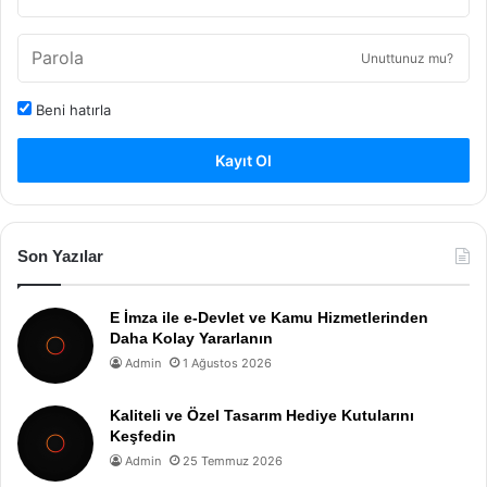
Unuttunuz mu?
Beni hatırla
Kayıt Ol
Son Yazılar
E İmza ile e-Devlet ve Kamu Hizmetlerinden
Daha Kolay Yararlanın
Admin
1 Ağustos 2026
Kaliteli ve Özel Tasarım Hediye Kutularını
Keşfedin
Admin
25 Temmuz 2026