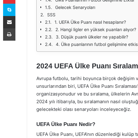
Skype
Gelecek Senaryoları
SSS
E-Posta ile paylaş
1. UEFA Ülke Puanı nasıl hesaplanır?
Yazdır
2. Hangi ligler en yüksek puanları alıyor?
3. Düşük puanlı ülkeler ne yapabilir?
4. Ülke puanlarının futbol gelişimine etkis
2024 UEFA Ülke Puanı Sıralam
Avrupa futbolu, tarihi boyunca birçok değişim
unsurlarından biri, UEFA Ülke Puanı Sıralaması’
organizasyonudur ve bu sıralama, ülkelerin Av
2024 yılı itibarıyla, bu sıralamanın nasıl oluştuğ
gelecekteki olası senaryoları inceleyeceğiz.
UEFA Ülke Puanı Nedir?
UEFA Ülke Puanı, UEFA’nın düzenlediği kulüp tu