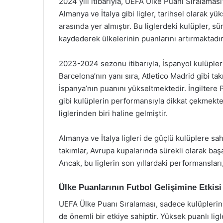
2024 yılı itibarıyla, UEFA Ülke Puanı Sıralaması
Almanya ve İtalya gibi ligler, tarihsel olarak y
arasında yer almıştır. Bu liglerdeki kulüpler, s
kaydederek ülkelerinin puanlarını artırmaktadır
2023-2024 sezonu itibarıyla, İspanyol kulüpler
Barcelona’nın yanı sıra, Atletico Madrid gibi ta
İspanya’nın puanını yükseltmektedir. İngiltere
gibi kulüplerin performansıyla dikkat çekmekted
liglerinden biri haline gelmiştir.
Almanya ve İtalya ligleri de güçlü kulüplere sa
takımlar, Avrupa kupalarında sürekli olarak başa
Ancak, bu liglerin son yıllardaki performansları,
Ülke Puanlarının Futbol Gelişimine Etkisi
UEFA Ülke Puanı Sıralaması, sadece kulüplerin 
de önemli bir etkiye sahiptir. Yüksek puanlı lig