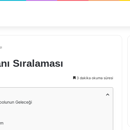
sı
nı Sıralaması
3 dakika okuma süresi
bolunun Geleceği
um