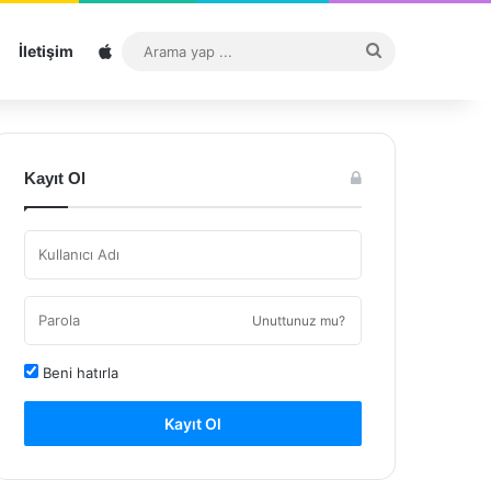
Sitemap
Arama
İletişim
yap
...
Kayıt Ol
Unuttunuz mu?
Beni hatırla
Kayıt Ol