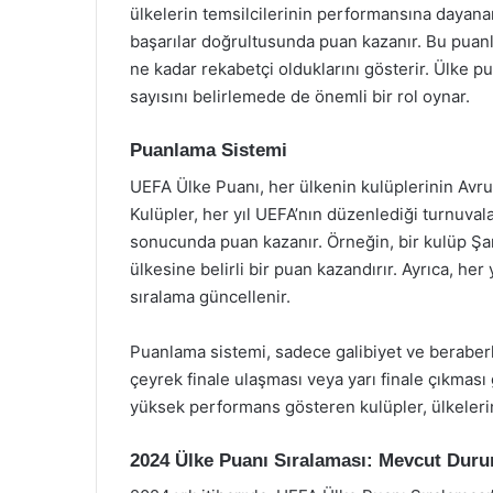
ülkelerin temsilcilerinin performansına dayanan
başarılar doğrultusunda puan kazanır. Bu puanlar
ne kadar rekabetçi olduklarını gösterir. Ülke pu
sayısını belirlemede de önemli bir rol oynar.
Puanlama Sistemi
UEFA Ülke Puanı, her ülkenin kulüplerinin Avr
Kulüpler, her yıl UEFA’nın düzenlediği turnuvala
sonucunda puan kazanır. Örneğin, bir kulüp Şa
ülkesine belirli bir puan kazandırır. Ayrıca, he
sıralama güncellenir.
Puanlama sistemi, sadece galibiyet ve beraberlik
çeyrek finale ulaşması veya yarı finale çıkması 
yüksek performans gösteren kulüpler, ülkelerini
2024 Ülke Puanı Sıralaması: Mevcut Dur