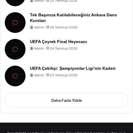
Admin
25 Temmuz 2026
Tek Başınıza Katılabileceğiniz Ankara Dans
Kursları
Admin
25 Temmuz 2026
UEFA Çeyrek Final Heyecanı
Admin
24 Temmuz 2026
UEFA Çekilişi: Şampiyonlar Ligi’nin Kaderi
Admin
23 Temmuz 2026
Daha Fazla Yükle