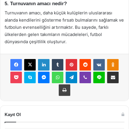
5. Turnuvanın amacı nedir?
Turnuvanın amacı, daha küçük kulüplerin uluslararası
alanda kendilerini gösterme fırsatı bulmalarını sağlamak ve
futbolun evrenselliğini artırmaktır. Bu sayede, farklı
ülkelerden gelen takımların mücadeleleri, futbol
dünyasında çeşitlilik oluşturur.
Facebook
X
LinkedIn
Tumblr
Pinterest
Reddit
VKontakte
Odnok
Pocket
Skype
Messenger
WhatsApp
Telegram
Viber
Line
E-Posta ile payla
Yazdır
Kayıt Ol