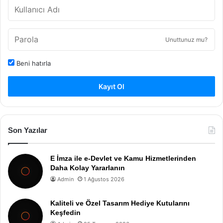
Unuttunuz mu?
Beni hatırla
Kayıt Ol
Son Yazılar
E İmza ile e-Devlet ve Kamu Hizmetlerinden
Daha Kolay Yararlanın
Admin
1 Ağustos 2026
Kaliteli ve Özel Tasarım Hediye Kutularını
Keşfedin