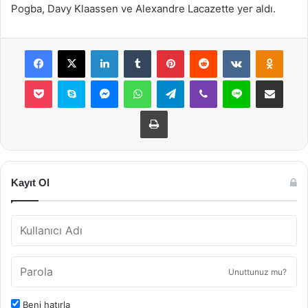
Pogba, Davy Klaassen ve Alexandre Lacazette yer aldı.
Facebook
X
LinkedIn
Tumblr
Pinterest
Reddit
VKontakte
Odnok
Pocket
Skype
Messenger
WhatsApp
Telegram
Viber
Line
E-Posta ile payla
Yazdır
Kayıt Ol
Unuttunuz mu?
Beni hatırla