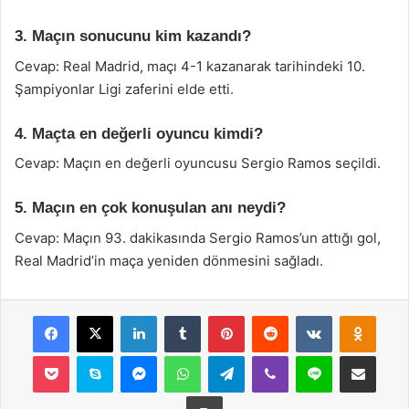
3. Maçın sonucunu kim kazandı?
Cevap: Real Madrid, maçı 4-1 kazanarak tarihindeki 10.
Şampiyonlar Ligi zaferini elde etti.
4. Maçta en değerli oyuncu kimdi?
Cevap: Maçın en değerli oyuncusu Sergio Ramos seçildi.
5. Maçın en çok konuşulan anı neydi?
Cevap: Maçın 93. dakikasında Sergio Ramos’un attığı gol,
Real Madrid’in maça yeniden dönmesini sağladı.
Facebook
X
LinkedIn
Tumblr
Pinterest
Reddit
VKontakte
Odnok
Pocket
Skype
Messenger
WhatsApp
Telegram
Viber
Line
E-Posta ile payla
Yazdır