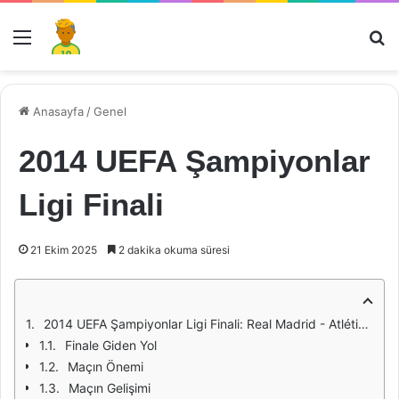
Menü
Ar
Anasayfa
/
Genel
2014 UEFA Şampiyonlar
Ligi Finali
21 Ekim 2025
2 dakika okuma süresi
2014 UEFA Şampiyonlar Ligi Finali: Real Madrid - Atlético Madrid
Finale Giden Yol
Maçın Önemi
Maçın Gelişimi