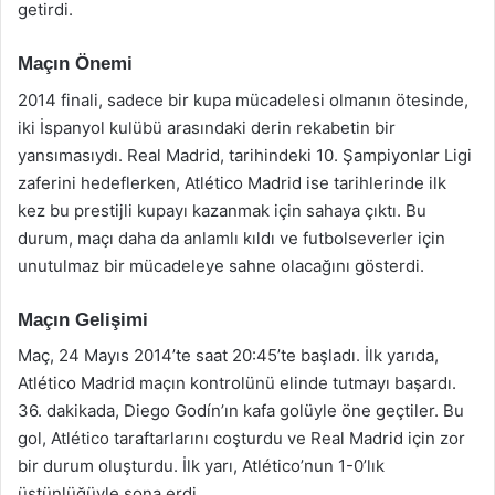
getirdi.
Maçın Önemi
2014 finali, sadece bir kupa mücadelesi olmanın ötesinde,
iki İspanyol kulübü arasındaki derin rekabetin bir
yansımasıydı. Real Madrid, tarihindeki 10. Şampiyonlar Ligi
zaferini hedeflerken, Atlético Madrid ise tarihlerinde ilk
kez bu prestijli kupayı kazanmak için sahaya çıktı. Bu
durum, maçı daha da anlamlı kıldı ve futbolseverler için
unutulmaz bir mücadeleye sahne olacağını gösterdi.
Maçın Gelişimi
Maç, 24 Mayıs 2014’te saat 20:45’te başladı. İlk yarıda,
Atlético Madrid maçın kontrolünü elinde tutmayı başardı.
36. dakikada, Diego Godín’ın kafa golüyle öne geçtiler. Bu
gol, Atlético taraftarlarını coşturdu ve Real Madrid için zor
bir durum oluşturdu. İlk yarı, Atlético’nun 1-0’lık
üstünlüğüyle sona erdi.